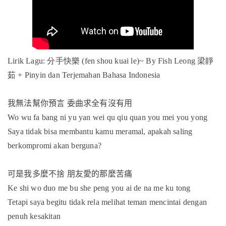
Lirik Lagu: 分手快樂 (fen shou kuai le)~ By Fish Leong 梁靜
茹 + Pinyin dan Terjemahan Bahasa Indonesia
我無法幫你預言
委曲求全有沒有用
Wo wu fa bang ni yu yan wei qu qiu quan you mei you yong
Saya tidak bisa membantu kamu meramal, apakah saling
berkompromi akan berguna?
可是我多麼不捨
朋友愛的那麼苦痛
Ke shi wo duo me bu she peng you ai de na me ku tong
Tetapi saya begitu tidak rela melihat teman mencintai dengan
penuh kesakitan