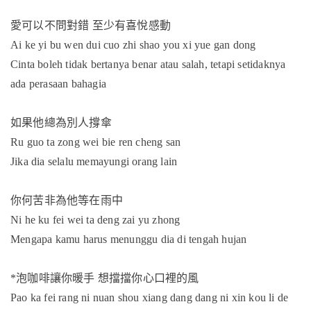
愛可以不問對錯
至少有喜悅感動
Ai ke yi bu wen dui cuo zhi shao you xi yue gan dong
Cinta boleh tidak bertanya benar atau salah, tetapi setidaknya
ada perasaan bahagia
如果他總為別人撐傘
Ru guo ta zong wei bie ren cheng san
Jika dia selalu memayungi orang lain
你何苦非為他等在雨中
Ni he ku fei wei ta deng zai yu zhong
Mengapa kamu harus menunggu dia di tengah hujan
*
泡咖啡讓你暖手
想擋擋你心口裡的風
Pao ka fei rang ni nuan shou xiang dang dang ni xin kou li de