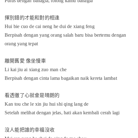
Putus dengan bahagia, tolong kamu bahagia
揮別錯的才能和對的相逢
Hui bie cuo de cai neng he dui de xiang feng
Berpisah dengan yang orang salah baru bisa bertemu dengan
orang yang tepat
離開舊愛
像坐慢車
Li kai jiu ai xiang zuo man che
Berpisah dengan cinta lama bagaikan naik kereta lambat
看透徹了心就會是晴朗的
Kan tou che le xin jiu hui shi qing lang de
Setelah melihat dengan jelas, hati akan kembali cerah lagi
沒人能把誰的幸福沒收