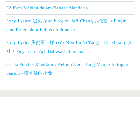
22 Kata Makian dalam Bahasa Mandarin
Song Lyrics: 过火 (guo huo) by Jeff Chang 张信哲 + Pinyin
dan Terjemahan Bahasa Indonesia
Song Lyric: 我們不一樣 (Wo Men Bu Yi Yang) - Da Zhuang 大
壯 + Pinyin dan Arti Bahasa Indonesia
Cerita Pendek Mandarin: Kelinci Kecil Yang Mengerti Sopan
Santun ~懂礼貌的小兔