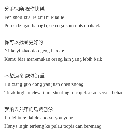
分手快樂
祝你快樂
Fen shou kuai le zhu ni kuai le
Putus dengan bahagia, semoga kamu bisa bahagia
你可以找到更好的
Ni ke yi zhao dao geng hao de
Kamu bisa menemukan orang lain yang lebih baik
不想過冬
厭倦沉重
Bu xiang guo dong yan juan chen zhong
Tidak ingin melewati musim dingin, capek akan segala beban
就飛去熱帶的島嶼游泳
Jiu fei tu re dai de dao yu you yong
Hanya ingin terbang ke pulau tropis dan berenang