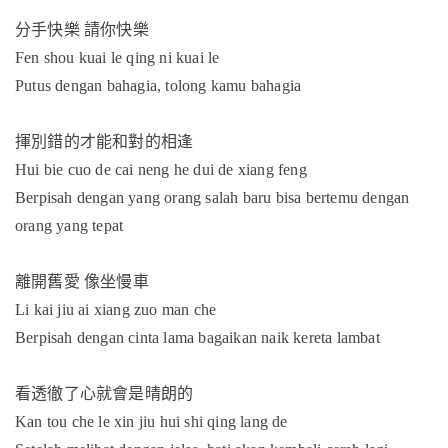
分手快樂
請你快樂
Fen shou kuai le qing ni kuai le
Putus dengan bahagia, tolong kamu bahagia
揮別錯的才能和對的相逢
Hui bie cuo de cai neng he dui de xiang feng
Berpisah dengan yang orang salah baru bisa bertemu dengan
orang yang tepat
離開舊愛
像坐慢車
Li kai jiu ai xiang zuo man che
Berpisah dengan cinta lama bagaikan naik kereta lambat
看透徹了心就會是晴朗的
Kan tou che le xin jiu hui shi qing lang de