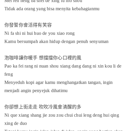
Mei ren neng ba shei de xing fu mo shou
Tidak ada orang yang bisa menyita kebahagianmu
你發誓你會活得有笑容
Ni fa shi ni hui huo de you xiao rong
Kamu bersumpah akan hidup dengan penuh senyuman
泡咖啡讓你暖手
想擋擋你心口裡的風
Pao ka fei rang ni nuan shou xiang dang dang ni xin kou li de
feng
Menyeduh kopi agar kamu menghangatkan tangan, ingin
menjadi angin penyejuk dihatimu
你卻想上街走走
吹吹冷風會清醒的多
Ni que xiang shang jie zou zou chui chui leng deng hui qing
xing de duo