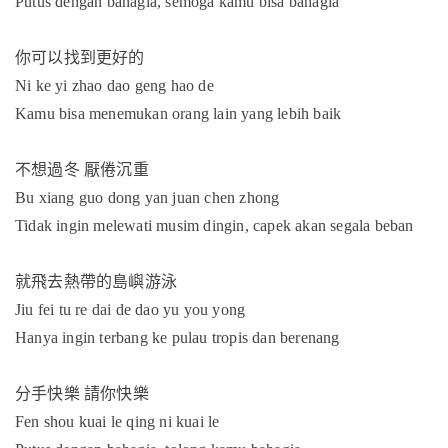
Putus dengan bahagia, semoga kamu bisa bahagia
你可以找到更好的
Ni ke yi zhao dao geng hao de
Kamu bisa menemukan orang lain yang lebih baik
不想過冬
厭倦沉重
Bu xiang guo dong yan juan chen zhong
Tidak ingin melewati musim dingin, capek akan segala beban
就飛去熱帶的島嶼游泳
Jiu fei tu re dai de dao yu you yong
Hanya ingin terbang ke pulau tropis dan berenang
分手快樂
請你快樂
Fen shou kuai le qing ni kuai le