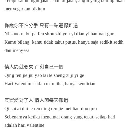
Tetapi kamu ingin jalan-jalan di jalan, angin yang bertiup akan
menyegarkan pikiran
你說你不怕分手
只有一點遺憾難過
Ni shuo ni bu pa fen shou zhi you yi dian yi han nan guo
Kamu bilang, kamu tidak takut putus, hanya saja sedikit sedih
dan menyesal
情人節就要來了
剩自己一個
Qing ren jie jiu yao lai le sheng zi ji yi ge
Hari Valentine sudah mau tiba, hanya sendirian
其實愛對了人
情人節每天都過
Qi shi ai dui le ren qing ren jie mei tian dou quo
Sebenarnya ketika mencintai orang yang tepat, setiap hari
adalah hari valentine