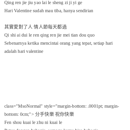
Qing ren jie jiu yao lai le sheng zi ji yi ge
Hari Valentine sudah mau tiba, hanya sendirian
其實愛對了人
情人節每天都過
Qi shi ai dui le ren qing ren jie mei tian dou quo
Sebenarnya ketika mencintai orang yang tepat, setiap hari
adalah hari valentine
class="MsoNormal" style="margin-bottom: .0001pt; margin-
bottom: 0cm;">
分手快樂
祝你快樂
Fen shou kuai le zhu ni kuai le