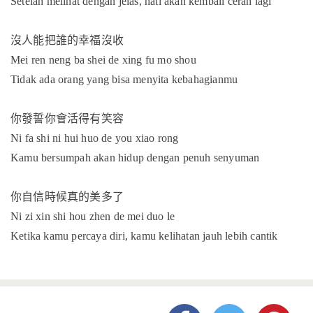
Setelah melihat dengan jelas, hati akan kembali cerah lagi
沒人能把誰的幸福沒收
Mei ren neng ba shei de xing fu mo shou
Tidak ada orang yang bisa menyita kebahagianmu
你發誓你會活得有笑容
Ni fa shi ni hui huo de you xiao rong
Kamu bersumpah akan hidup dengan penuh senyuman
你自信時候真的美多了
Ni zi xin shi hou zhen de mei duo le
Ketika kamu percaya diri, kamu kelihatan jauh lebih cantik