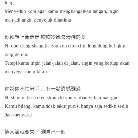
feng
Menyeduh kopi agar kamu menghangatkan tangan, ingin
menjadi angin penyejuk dihatimu
你卻想上街走走
吹吹冷風會清醒的多
Ni que xiang shang jie zou zou chui chui leng deng hui qing
xing de duo
Tetapi kamu ingin jalan-jalan di jalan, angin yang bertiup akan
menyegarkan pikiran
你說你不怕分手
只有一點遺憾難過
Ni shuo ni bu pa fen shou zhi you yi dian yi han nan guo
Kamu bilang, kamu tidak takut putus, hanya saja sedikit sedih
dan menyesal
情人節就要來了
剩自己一個