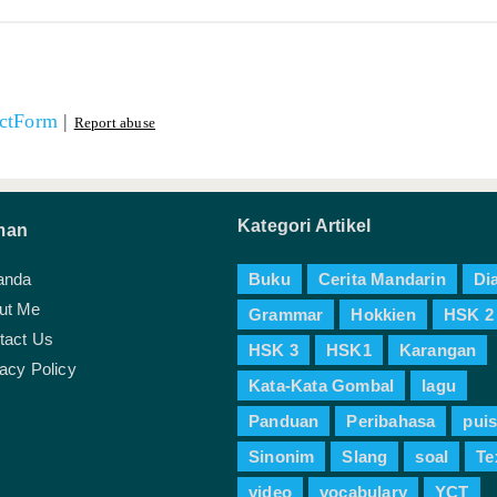
ctForm
|
Report abuse
Kategori Artikel
man
anda
Buku
Cerita Mandarin
Di
ut Me
Grammar
Hokkien
HSK 2
tact Us
HSK 3
HSK1
Karangan
acy Policy
Kata-Kata Gombal
lagu
Panduan
Peribahasa
puis
Sinonim
Slang
soal
Te
video
vocabulary
YCT