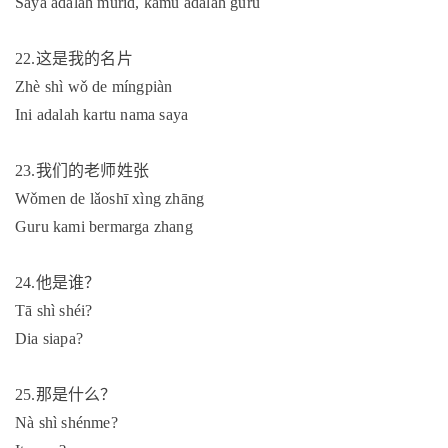
Saya adalah murid, kamu adalah guru
22.
这是我的名片
Zhè shì wǒ de míngpiàn
Ini adalah kartu nama saya
23.
我们的老师姓张
Wǒmen de lǎoshī xìng zhāng
Guru kami bermarga zhang
24.
他是谁？
Tā shì shéi?
Dia siapa?
25.
那是什么？
Nà shì shénme?