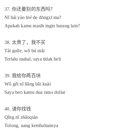
37.
你还要别的东西吗？
Nǐ hái yào bié de dōngxī ma?
Apakah kamu masih ingin barang lain?
38.
太贵了，我不买
Tài guìle, wǒ bú mǎi
Terlalu mahal, saya tidak beli
39.
我给你两百块
Wǒ gěi nǐ liǎng bǎi kuài
Saya beri kamu dua ratus dollar
40.
请你找钱
Qǐng nǐ zhǎoqián
Tolong, uang kembaliannya