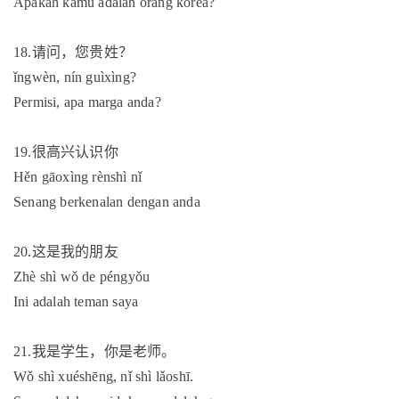
Apakah kamu adalah orang korea?
18.
请问，您贵姓？
ǐngwèn, nín guìxìng?
Permisi, apa marga anda?
19.
很高兴认识你
Hěn gāoxìng rènshì nǐ
Senang berkenalan dengan anda
20.
这是我的朋友
Zhè shì wǒ de péngyǒu
Ini adalah teman saya
21.
我是学生，你是老师。
Wǒ shì xuéshēng, nǐ shì lǎoshī.