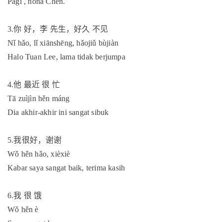
Pagi , nona Chen.
3.
你
好，李
先生，好久
不见
Nǐ hǎo, lǐ xiānshēng, hǎojiǔ bùjiàn
Halo Tuan Lee, lama tidak berjumpa
4.
他
最近
很
忙
Tā zuìjìn hěn máng
Dia akhir-akhir ini sangat sibuk
5.
我很好，谢谢
Wǒ hěn hǎo, xièxiè
Kabar saya sangat baik, terima kasih
6.
我
很
饿
Wǒ hěn è