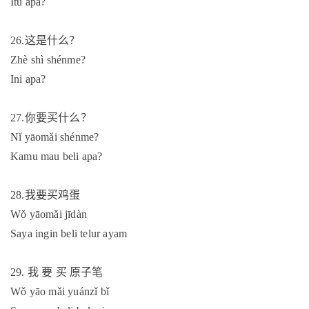
Itu apa?
26.
这是什么？
Zhè shì shénme?
Ini apa?
27.
你要买什么？
Nǐ yāomǎi shénme?
Kamu mau beli apa?
28.
我要买鸡蛋
Wǒ yāomǎi jīdàn
Saya ingin beli telur ayam
29.
我
要
买
原子笔
Wǒ yāo mǎi yuánzǐ bǐ