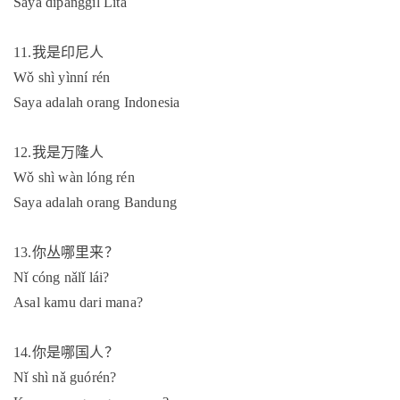
Saya dipanggil Lita
11.
我是印尼人
Wǒ shì yìnní rén
Saya adalah orang Indonesia
12.
我是万隆人
Wǒ shì wàn lóng rén
Saya adalah orang Bandung
13.
你丛哪里来？
Nǐ cóng nǎlǐ lái?
Asal kamu dari mana?
14.
你是哪国人？
Nǐ shì nǎ guórén?