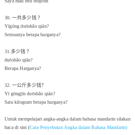
Saya mau beli bolpoin
30.
一共多少钱
？
Yīgòng duōshǎo qián?
Semuanya berapa harganya?
31.
多少钱
？
duōshǎo qián?
Berapa Harganya?
32.
一公斤多少钱？
Yī gōngjīn duōshǎo qián?
Satu kilogram berapa harganya?
Untuk mempelajari angka-angka dalam bahasa mandarin silakan
baca di sini (
Cara Penyebutan Angka dalam Bahasa Mandarin)