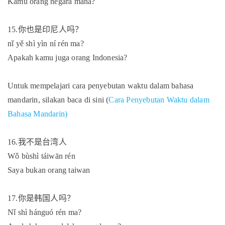
Kamu orang negara mana?
15.
你也是印尼人吗？
nǐ yě shì yìn ní rén ma?
Apakah kamu juga orang Indonesia?
Untuk mempelajari cara penyebutan waktu dalam bahasa
mandarin, silakan baca di sini (
Cara Penyebutan Waktu dalam
Bahasa Mandarin)
16.
我不是台湾人
Wǒ bùshì táiwān rén
Saya bukan orang taiwan
17.
你是韩国人吗？
Nǐ shì hánguó rén ma?