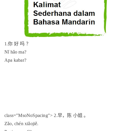
1.
你
好
吗
？
Nǐ hǎo ma?
Apa kabar?
class="MsoNoSpacing">
2.
早，陈
小姐
。
Zǎo, chén xiǎojiě.