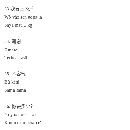
33.
我要三公斤
Wǒ yào sān gōngjīn
Saya mau 3 kg
34.
谢谢
Xièxiè
Terima kasih
35.
不客气
Bù kèqì
Sama-sama
36.
你要多少？
Nǐ yào duōshǎo?
Kamu mau berapa?