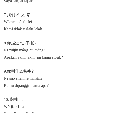
Saya sangat lapar
7.
我们
不
太
累
Wǒmen bù tài lèi
Kami tidak terlalu lelah
8.
你最近
忙
不
忙
?
Nǐ zuìjìn máng bù máng?
Apakah akhir-akhir ini kamu sibuk?
9.
你叫什么名字？
Nǐ jiào shénme míngzì?
Kamu dipanggil nama apa?
10.
我叫
Lita
Wǒ jiào Lita