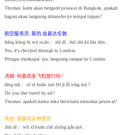
Thomas: kami akan berganti pesawat di Bangkok, apakah
bagasi akan langsung ditransfer ke tempat tujuan?
航空服务员
是的
会直达伦敦
:
.
.
háng kōng fú wù yuán : shì dí . huì zhí dá lún dūn .
Yes, it's checked through to London.
Petugas maskapai: iya, langsung sampai ke London.
汤姆
你喜欢坐飞机旅行吗
:
?
tāng mǔ : nǐ xǐ huān zuò fēi jī lǚ xíng má ?
Do you like travel by air?
Thomas: apakah kamu suka berwisata memakai pesawat?
朱迪
我喜欢这种感觉
:
.
zhū dí : wǒ xǐ huān zhè zhǒng gǎn jué .