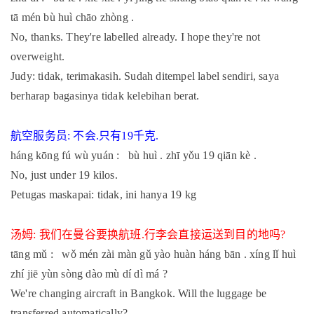
tā mén bù huì chāo zhòng .
No, thanks. They're labelled already. I hope they're not
overweight.
Judy: tidak, terimakasih. Sudah ditempel label sendiri, saya
berharap bagasinya tidak kelebihan berat.
航空服务员
不会
只有
千克
:
.
19
.
háng kōng fú wù yuán : bù huì . zhī yǒu 19 qiān kè .
No, just under 19 kilos.
Petugas maskapai: tidak, ini hanya 19 kg
汤姆
我们在曼谷要换航班
行李会直接运送到目的地吗
:
.
?
tāng mǔ : wǒ mén zài màn gǔ yào huàn háng bān . xíng lǐ huì
zhí jiē yùn sòng dào mù dí dì má ?
We're changing aircraft in Bangkok. Will the luggage be
transferred automatically?