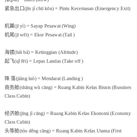
紧急出口
(jĭn jí chū kŏu) = Pintu Kecemasan (Emergency Exit)
机翼
(jī yì) = Sayap Pesawat (Wing)
机尾
(jī wĕi) = Ekor Pesawat (Tail )
海拔
(hăi bá) = Ketinggian (Altitude)
起飞
(qǐ fēi) = Lepas Landas (Take off )
降
落
(jiàng luò) = Mendarat (Landing )
商务舱
(shāng wù cāng) = Ruang Kabin Kelas Bisnis (Bussines
Class Cabin)
经济舱
(jīng jì cāng) = Ruang Kabin Kelas Ekonomi (Economy
Class Cabin)
头等舱
(tóu děng cāng) = Ruang Kabin Kelas Utama (First