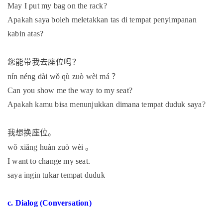
May I put my bag on the rack?
Apakah saya boleh meletakkan tas di tempat penyimpanan
kabin atas?
您能带我去座位吗？
？
nín néng dài wǒ qù zuò wèi má
Can you show me the way to my seat?
Apakah kamu bisa menunjukkan dimana tempat duduk saya?
我想换座位。
。
wǒ xiǎng huàn zuò wèi
I want to change my seat.
saya ingin tukar tempat duduk
c. Dialog (Conversation)