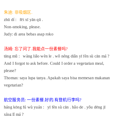
朱迪
非吸烟区
:
.
zhū dí : fēi xī yān qū .
Non-smoking, please.
Judy: di area bebas asap roko
汤姆
忘了问了
我能点一份素餐吗
:
.
?
tāng mǔ : wàng liǎo wèn le . wǒ néng diǎn yī fèn sù cān má ?
And I forgot to ask before. Could I order a vegetarian meal,
please?
Thomas: saya lupa tanya. Apakah saya bisa memesan makanan
vegetarian?
航空服务员
一份素餐
好的
有登机行李吗
:
.
.
?
háng kōng fú wù yuán : yī fèn sù cān . hǎo de . yǒu dēng jī
xíng lǐ má ?