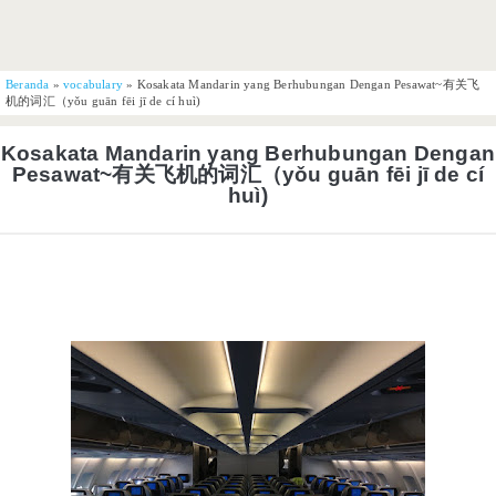
Beranda
»
vocabulary
»
Kosakata Mandarin yang Berhubungan Dengan Pesawat~有关飞
机的词汇（yǒu guān fēi jī de cí huì)
Kosakata Mandarin yang Berhubungan Dengan
Pesawat~有关飞机的词汇（yǒu guān fēi jī de cí
huì)