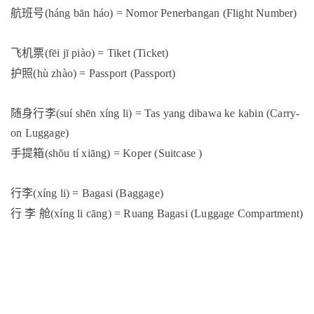
航班号
(háng bān háo) = Nomor Penerbangan (Flight Number)
飞机票
(fēi jī piào) = Tiket (Ticket)
护照
(hù zhào) = Passport (Passport)
随身行李
(suí shēn xíng li) = Tas yang dibawa ke kabin (Carry-
on Luggage)
手提箱
(shŏu tí xiāng) = Koper (Suitcase )
行李
(xíng li) = Bagasi (Baggage)
行
李
舱
(xíng li cāng) = Ruang Bagasi (Luggage Compartment)