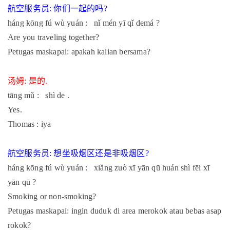
航空服务员
你们一起的吗
:
?
háng kōng fú wù yuán : nǐ mén yī qǐ demá ?
Are you traveling together?
Petugas maskapai: apakah kalian bersama?
汤姆
是的
:
.
tāng mǔ : shì de .
Yes.
Thomas : iya
航空服务员
想坐吸烟区还是非吸烟区
:
?
háng kōng fú wù yuán : xiǎng zuò xī yān qū huán shì fēi xī
yān qū ?
Smoking or non-smoking?
Petugas maskapai: ingin duduk di area merokok atau bebas asap
rokok?