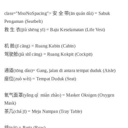
安
全
带
class="MsoNoSpacing">
(ān quán dài) = Sabuk
Pengaman (Seatbelt)
救
生
衣
(jiù shēng yī) = Baju Keselamatan (Life Vest)
机
舱
(jī cāng) = Ruang Kabin (Cabin)
驾驶舱
(jià shǐ cāng) = Ruang Kokpit (Cockpit)
通道
(tōng dào)= Gang, jalan di antara tempat duduk (Aisle)
座位
(zuò wèi) = Tempat Duduk (Seat)
氧气面罩
(yǎng qì miàn zhào) = Masker Oksigen (Oxygen
Mask)
茶几
(chá jī) = Meja Nampan (Tray Table)
排
(pái) = Baris (Row)