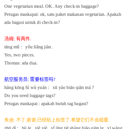
One vegetarian meal. OK. Any check-in baggage?
Petugas maskapai: ok, satu paket makanan vegetarian. Apakah
ada bagasi untuk di check-in?
汤姆
有两件
:
.
tāng mǔ : yǒu liǎng jiàn .
Yes, two pieces.
Thomas: ada dua.
航空服务员
需要标签吗
:
?
háng kōng fú wù yuán : xū yào biāo qiān má ?
Do you need luggage tags?
Petugas maskapai : apakah butuh tag bagasi?
朱迪
不了
谢谢
已经贴上标签了
希望它们不会超重
:
.
.
.
.
zhū dí : bù le . xiè xiè . yǐ jīng tiē shàng biāo qiān le . xī wàng