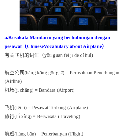
a.Kosakata Mandarin yang berhubungan dengan
（
）
pesawat
ChineseVocabulary about Airplane
有关飞机的词汇（
yǒu guān fēi jī de cí huì)
航空公司
(háng kōng gōng sī) = Perusahaan Penerbangan
(Airline)
机场
(jī chăng) = Bandara (Airport)
飞机
(fēi jī) = Pesawat Terbang (Airplane)
旅行
(lǚ xíng) = Berwisata (Traveling)
航班
(háng bān) = Penerbangan (Flight)