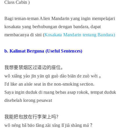
Class Cabin )
Bagi teman-teman Alien Mandarin yang ingin mempelajari
kosakata yang berhubungan dengan bandara, dapat
membacanya di sini (
Kosakata Mandarin tentang Bandara)
b. Kalimat Berguna (Useful Sentences)
我想要禁烟区过道边的座位。
。
wǒ xiǎng yào jīn yān qū guò dào biān de zuò wèi
I'd like an aisle seat in the non-smoking section.
Saya ingin duduk di ruang bebas asap rokok, tempat duduk
disebelah lorong pesawat
我能把包放在行李架上吗？
？
wǒ néng bǎ bāo fàng zài xíng lǐ jià shàng má