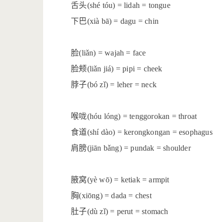
舌头
(shé tóu) = lidah = tongue
下巴
(xià bā) = dagu = chin
脸
(liǎn) = wajah = face
脸颊
(liǎn jiá) = pipi = cheek
脖子
(bó zǐ) = leher = neck
喉咙
(hóu lóng) = tenggorokan = throat
食道
(shí dào) = kerongkongan = esophagus
肩膀
(jiān bǎng) = pundak = shoulder
腋窝
(yè wō) = ketiak = armpit
胸
(xiōng) = dada = chest
肚子
(dù zǐ) = perut = stomach