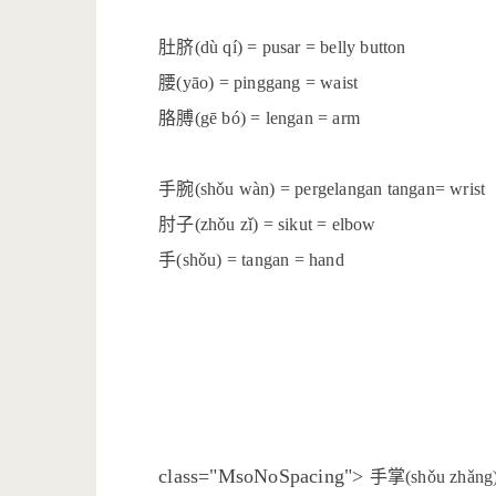
肚脐
(dù qí) = pusar = belly button
腰
(yāo) = pinggang = waist
胳膊
(gē bó) = lengan = arm
手腕
(shǒu wàn) = pergelangan tangan= wrist
肘子
(zhǒu zǐ) = sikut = elbow
手
(shǒu) = tangan = hand
手掌
class="MsoNoSpacing">
(shǒu zhǎng)