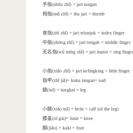
手指
(shǒu zhǐ) = jari tangan
拇指
(mǔ zhǐ) = ibu jari = thumb
食指
(shí zhǐ) = jari telunjuk = index finger
中指
(zhōng zhǐ) = jari tengah = middle finger
无名指
(wú míng zhǐ) = jari manis = ring finge
小指
(xiǎo zhǐ) = jari kelingking = little finger
指甲
(zhǐ jiǎ)= kuku tangan= nail
腿
(tuǐ) = tungkai = leg
小腿
(xiǎo tuǐ) = betis = calf (of the leg)
膝盖
(xī gài)= lutut = knee
脚
(jiǎo) = kaki = foot