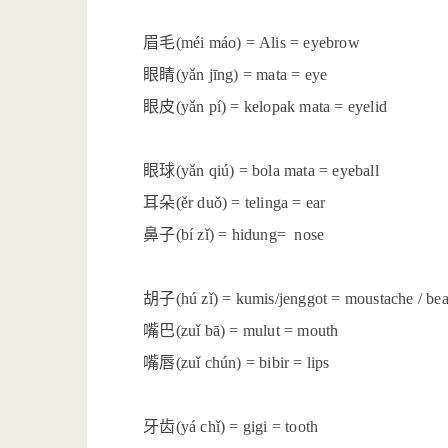
眉毛
(méi máo) = Alis = eyebrow
眼睛
(yǎn jīng) = mata = eye
眼皮
(yǎn pí) = kelopak mata = eyelid
眼球
(yǎn qiú) = bola mata = eyeball
耳朵
(ěr duǒ) = telinga = ear
鼻子
(bí zǐ) = hidung= nose
胡子
(hú zǐ) = kumis/jenggot = moustache / be
嘴巴
(zuǐ bā) = mulut = mouth
嘴唇
(zuǐ chún) = bibir = lips
牙齿
(yá chǐ) = gigi = tooth