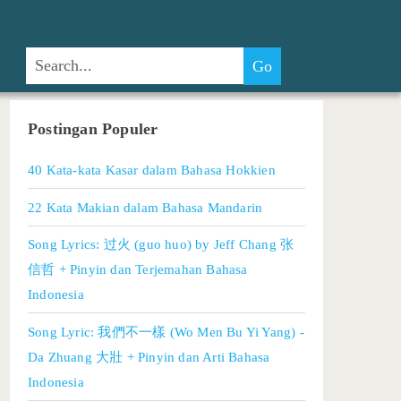
Postingan Populer
40 Kata-kata Kasar dalam Bahasa Hokkien
22 Kata Makian dalam Bahasa Mandarin
Song Lyrics: 过火 (guo huo) by Jeff Chang 张
信哲 + Pinyin dan Terjemahan Bahasa
Indonesia
Song Lyric: 我們不一樣 (Wo Men Bu Yi Yang) -
Da Zhuang 大壯 + Pinyin dan Arti Bahasa
Indonesia