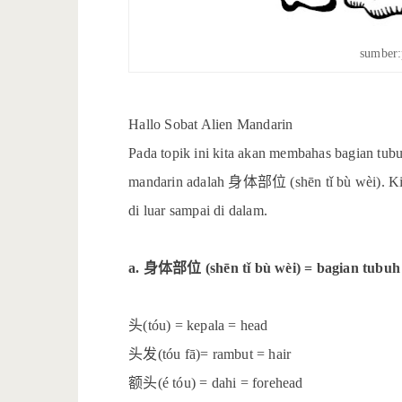
sumber:
Hallo Sobat Alien Mandarin
Pada topik ini kita akan membahas bagian tu
身体部位
mandarin adalah
(shēn tǐ bù wèi). K
di luar sampai di dalam.
身体部位
a.
(shēn tǐ bù wèi) = bagian tubuh
头
(tóu) = kepala = head
头发
(tóu fā)= rambut = hair
额头
(é tóu) = dahi = forehead