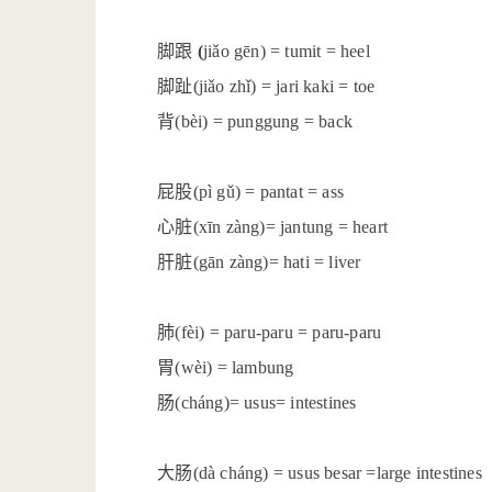
脚跟
(
jiǎo gēn) = tumit = heel
脚趾
(jiǎo zhǐ) = jari kaki = toe
背
(bèi) = punggung = back
屁股
(pì gǔ) = pantat = ass
心脏
(xīn zàng)= jantung = heart
肝脏
(gān zàng)= hati = liver
肺
(fèi) = paru-paru = paru-paru
胃
(wèi) = lambung
肠
(cháng)= usus= intestines
大肠
(dà cháng) = usus besar =large intestines