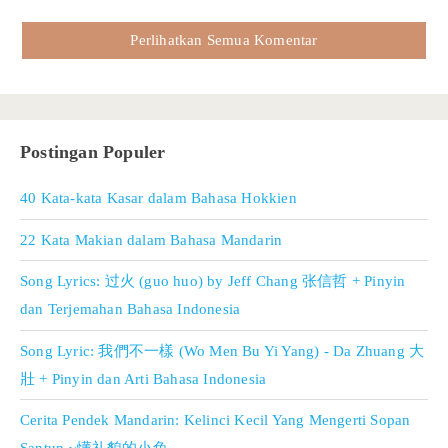
Perlihatkan Semua Komentar
Postingan Populer
40 Kata-kata Kasar dalam Bahasa Hokkien
22 Kata Makian dalam Bahasa Mandarin
Song Lyrics: 过火 (guo huo) by Jeff Chang 张信哲 + Pinyin
dan Terjemahan Bahasa Indonesia
Song Lyric: 我們不一樣 (Wo Men Bu Yi Yang) - Da Zhuang 大
壯 + Pinyin dan Arti Bahasa Indonesia
Cerita Pendek Mandarin: Kelinci Kecil Yang Mengerti Sopan
Santun ~懂礼貌的小兔