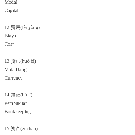
Modal
Capital
12.费用(fèi yòng)
Biaya
Cost
13.货币(huò bì)
Mata Uang
Currency
14.簿记(bù jì)
Pembukuan
Bookkeeping
15.资产(zī chǎn)