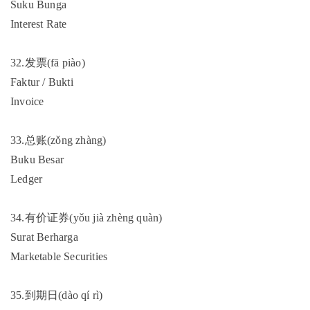
Suku Bunga
Interest Rate
32.发票(fā piào)
Faktur / Bukti
Invoice
33.总账(zǒng zhàng)
Buku Besar
Ledger
34.有价证券(yǒu jià zhèng quàn)
Surat Berharga
Marketable Securities
35.到期日(dào qí rì)