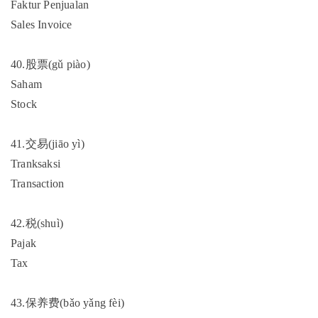
Faktur Penjualan
Sales Invoice
40.股票(gǔ piào)
Saham
Stock
41.交易(jiāo yì)
Tranksaksi
Transaction
42.税(shuì)
Pajak
Tax
43.保养费(bǎo yǎng fèi)