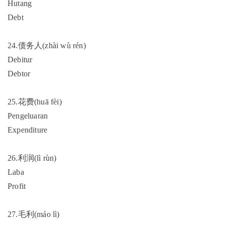
Hutang
Debt
24.债务人(zhài wù rén)
Debitur
Debtor
25.花费(huā fèi)
Pengeluaran
Expenditure
26.利润(lì rùn)
Laba
Profit
27.毛利(máo lì)