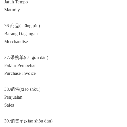
Jatuh Tempo
Maturity
36.商品(shāng pǐn)
Barang Dagangan
Merchandise
37.采购单(cǎi gòu dān)
Faktur Pembelian
Purchase Invoice
38.销售(xiāo shòu）
Penjualan
Sales
39.销售单(xiāo shòu dān)