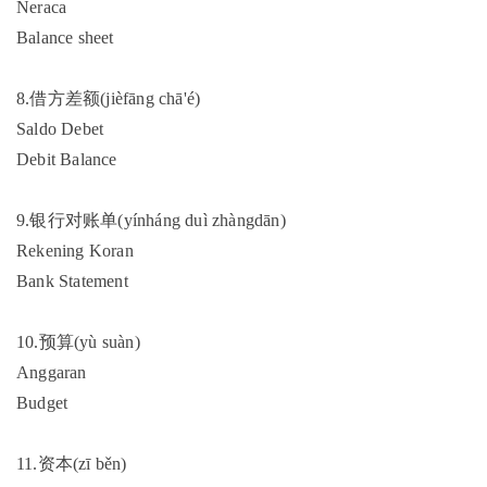
Neraca
Balance sheet
8.借方差额(jièfāng chā'é)
Saldo Debet
Debit Balance
9.银行对账单(yínháng duì zhàngdān)
Rekening Koran
Bank Statement
10.预算(yù suàn)
Anggaran
Budget
11.资本(zī běn)