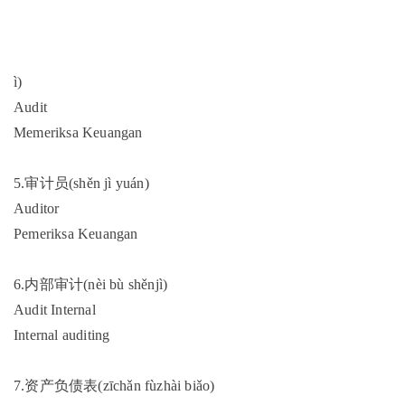
ì)
Audit
Memeriksa Keuangan
5.审计员(shěn jì yuán)
Auditor
Pemeriksa Keuangan
6.内部审计(nèi bù shěnjì)
Audit Internal
Internal auditing
7.资产负债表(zīchǎn fùzhài biǎo)