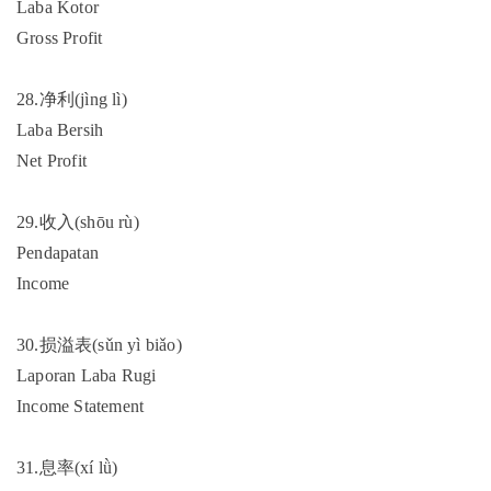
Laba Kotor
Gross Profit
28.净利(jìng lì)
Laba Bersih
Net Profit
29.收入(shōu rù)
Pendapatan
Income
30.损溢表(sǔn yì biǎo)
Laporan Laba Rugi
Income Statement
31.息率(xí lǜ)