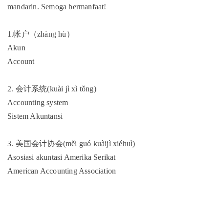
mandarin. Semoga bermanfaat!
1.帐户（zhàng hù）
Akun
Account
2. 会计系统(kuài jì xì tǒng)
Accounting system
Sistem Akuntansi
3. 美国会计协会(měi guó kuàijì xiéhuì)
Asosiasi akuntasi Amerika Serikat
American Accounting Association