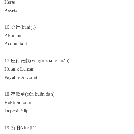
Harta
Assets
16.会计(kuài jì)
Akuntan
Accountant
17.应付账款(yìngfù zhàng kuǎn)
Hutang Lancar
Payable Account
18.存款单(cún kuǎn dān)
Bukti Setoran
Deposit Slip
19.折旧(zhé jiù)