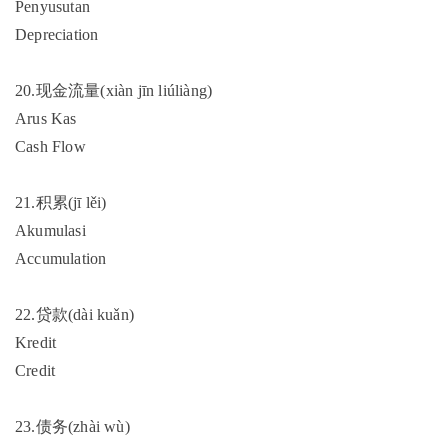
Penyusutan
Depreciation
20.现金流量(xiàn jīn liúliàng)
Arus Kas
Cash Flow
21.积累(jī lěi)
Akumulasi
Accumulation
22.贷款(dài kuǎn)
Kredit
Credit
23.债务(zhài wù)