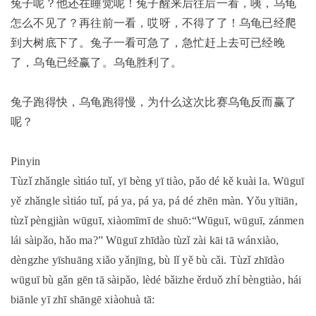
兔子呢？他还在睡觉呢！兔子醒来后往后一看，咦，乌龟
怎么不见了？再往前一看，哎呀，不得了了！乌龟已经爬
到大树底下了。兔子一看可急了，急忙赶上去可已经晚
了，乌龟已经赢了。乌龟胜利了。
兔子跑得快，乌龟跑得慢，为什么这次比赛乌龟反而赢了
呢？
Pinyin
Tùzǐ zhǎngle sìtiáo tuǐ, yī bèng yī tiào, pǎo dé kě kuài la. Wūguī
yě zhǎngle sìtiáo tuǐ, pá ya, pá ya, pá dé zhēn màn. Yǒu yītiān,
tùzǐ pèngjiàn wūguī, xiàomīmī de shuō:“Wūguī, wūguī, zánmen
lái sàipǎo, hǎo ma?” Wūguī zhīdào tùzǐ zài kāi tā wánxiào,
dèngzhe yīshuāng xiǎo yǎnjīng, bù lǐ yě bù cǎi. Tùzǐ zhīdào
wūguī bù gǎn gēn tā sàipǎo, lèdé bǎizhe ěrduǒ zhí bèngtiào, hái
biānle yī zhī shāngē xiàohuà tā: