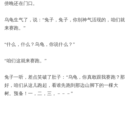
傍晚还在门口。
乌龟生气了，说：“兔子，兔子，你别神气活现的，咱们就
来赛跑。”
“什么，什么？乌龟，你说什么？”
“咱们这就来赛跑。”
兔子一听，差点笑破了肚子：“乌龟，你真敢跟我赛跑？那
好，咱们从这儿跑起，看谁先跑到那边山脚下的一棵大
树。预备！一，二，三，－－－”