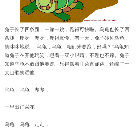
兔子长了四条腿，一蹦一跳，跑得可快啦。乌龟也长了四
条腿，爬呀，爬呀，爬得真慢。有一天，兔子碰见乌龟，
笑眯眯地说：“乌龟，乌龟，咱们来赛跑，好吗？”乌龟知
道兔子在开他玩笑，瞪着一双小眼睛，不理也不踩。兔子
知道乌龟不敢跟他赛跑，乐得摆着耳朵直蹦跳，还编了一
支山歌笑话他：
乌龟，乌龟，爬爬，
一早出门采花；
乌龟，乌龟，走走，