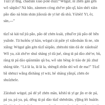
Tùzǐ yī tīng, chàdiǎn xiào pòle dùzi:“Wūguī, nǐ zhēn gǎn gēn
wǒ sàipǎo? Nà hǎo, zánmen cóng zhè'er pǎo qǐ, kàn shéi xiān
pǎo dào nà biān shān jiǎoxià de yī kē dà shù. Yùbèi! Yī, èr,
sān,---”
tùzǐ sā kāi tuǐ jiù pǎo, pǎo dé zhēn kuài, yīhuǐ'er jiù pǎo dé hěn
yuǎnle. Tā huítóu yī kàn, wūguī cái pále yī xiǎoduàn lù ne, xīn
xiǎng: Wūguī gǎn gēn tùzǐ sàipǎo, zhēnshi tiān dà de xiàohuà!
Wǒ ya, zài zhè'er shuì shàng yī dà jué, ràng tā pá dào zhè'er, bù,
ràng tā pá dào qiánmiàn qù ba, wǒ sān bèng èr tiào de jiù zhuī
shàng tāle. “Lā lā la, lā lā la, shènglì zhǔn shì wǒ de ma!” Tùzǐ
bǎ shēnzi wǎng dìshàng yī wāi, hé shàng yǎnpí, zhēn de
shuìzhele.
Zàishuō wūguī, pá dé yě zhēn màn, kěshì tā yī ge jìn er de pá,
pá ya, pá ya, pá, děng tā pá dào tùzǐ shēnbiān, yǐjīng lèi huàile.