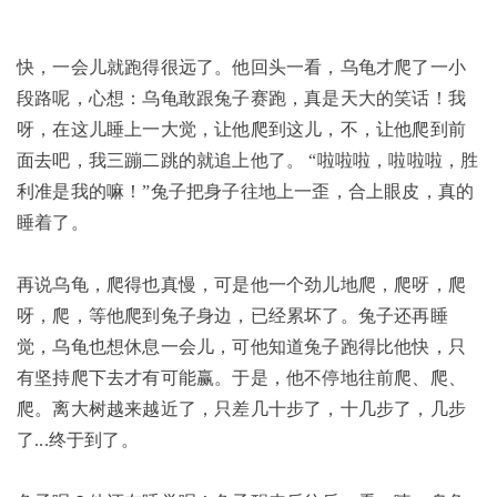
快，一会儿就跑得很远了。他回头一看，乌龟才爬了一小
段路呢，心想：乌龟敢跟兔子赛跑，真是天大的笑话！我
呀，在这儿睡上一大觉，让他爬到这儿，不，让他爬到前
面去吧，我三蹦二跳的就追上他了。 “啦啦啦，啦啦啦，胜
利准是我的嘛！”兔子把身子往地上一歪，合上眼皮，真的
睡着了。
再说乌龟，爬得也真慢，可是他一个劲儿地爬，爬呀，爬
呀，爬，等他爬到兔子身边，已经累坏了。兔子还再睡
觉，乌龟也想休息一会儿，可他知道兔子跑得比他快，只
有坚持爬下去才有可能赢。于是，他不停地往前爬、爬、
爬。离大树越来越近了，只差几十步了，十几步了，几步
了...终于到了。