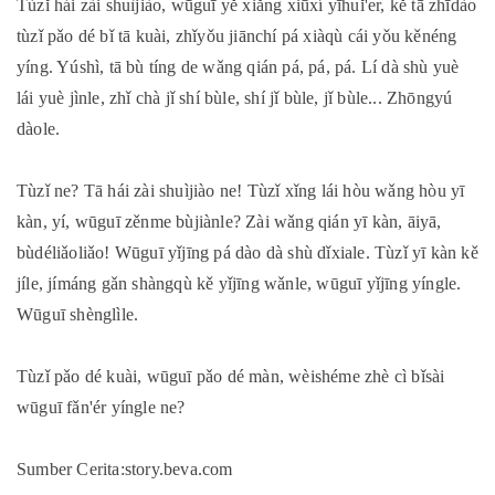
Tùzǐ hái zài shuìjiào, wūguī yě xiǎng xiūxí yīhuǐ'er, kě tā zhīdào
tùzǐ pǎo dé bǐ tā kuài, zhǐyǒu jiānchí pá xiàqù cái yǒu kěnéng
yíng. Yúshì, tā bù tíng de wǎng qián pá, pá, pá. Lí dà shù yuè
lái yuè jìnle, zhǐ chà jǐ shí bùle, shí jǐ bùle, jǐ bùle... Zhōngyú
dàole.
Tùzǐ ne? Tā hái zài shuìjiào ne! Tùzǐ xǐng lái hòu wǎng hòu yī
kàn, yí, wūguī zěnme bùjiànle? Zài wǎng qián yī kàn, āiyā,
bùdéliǎoliǎo! Wūguī yǐjīng pá dào dà shù dǐxiale. Tùzǐ yī kàn kě
jíle, jímáng gǎn shàngqù kě yǐjīng wǎnle, wūguī yǐjīng yíngle.
Wūguī shènglìle.
Tùzǐ pǎo dé kuài, wūguī pǎo dé màn, wèishéme zhè cì bǐsài
wūguī fǎn'ér yíngle ne?
Sumber Cerita:story.beva.com