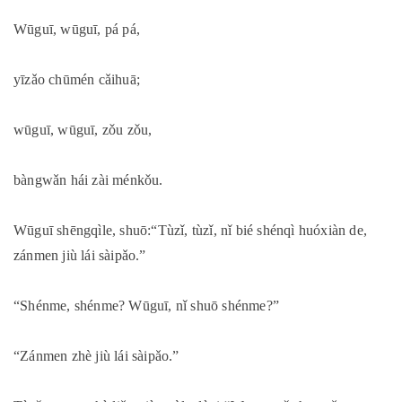
Wūguī, wūguī, pá pá,
yīzǎo chūmén cǎihuā;
wūguī, wūguī, zǒu zǒu,
bàngwǎn hái zài ménkǒu.
Wūguī shēngqìle, shuō:“Tùzǐ, tùzǐ, nǐ bié shénqì huóxiàn de,
zánmen jiù lái sàipǎo.”
“Shénme, shénme? Wūguī, nǐ shuō shénme?”
“Zánmen zhè jiù lái sàipǎo.”