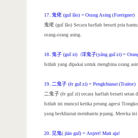
17.
鬼佬
(guǐ lǎo) = Orang Asing (Foreigner)
鬼佬
(guǐ lǎo) Secara harfiah berarti pria hant
orang-orang asing.
18.
鬼子
(guǐ zi)
/
洋鬼子
(yáng guǐ zi) = Oran
Istilah yang dipakai untuk menghina orang asi
19.
二鬼子
(èr guǐ zi) = Pengkhianat (Traitor)
二鬼子
(èr guǐ zi) secara harfiah berarti set
Istilah ini muncul ketika perang agresi Tion
yang berkhianat membantu jepang. Mereka ini
20.
见鬼
( jiàn guǐ) = Anjret! Mati aja!