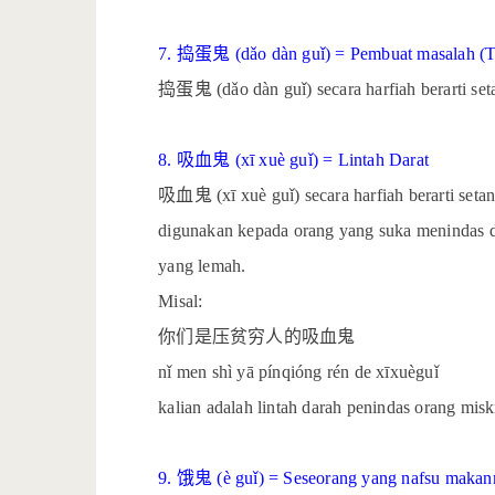
7.
捣蛋鬼
(dǎo dàn guǐ) = Pembuat masalah (
捣蛋鬼
(dǎo dàn guǐ) secara harfiah berarti s
8.
吸血鬼
(xī xuè guǐ) = Lintah Darat
吸血鬼
(xī xuè guǐ) secara harfiah berarti set
digunakan kepada orang yang suka menindas d
yang lemah.
Misal:
你们是压贫穷人的吸血鬼
nǐ men shì yā pínqióng rén de xīxuèguǐ
kalian adalah lintah darah penindas orang misk
9.
饿鬼
(è guǐ) = Seseorang yang nafsu makan