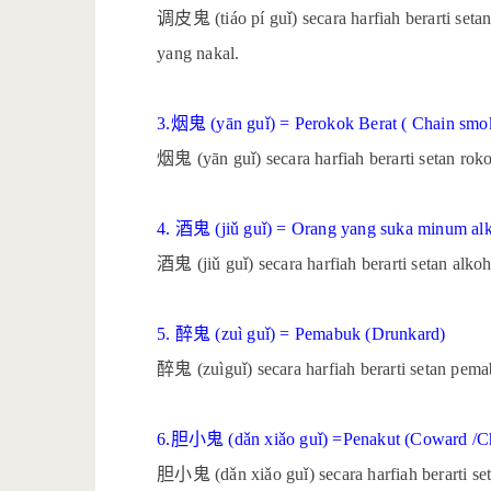
调皮鬼
(tiáo pí guǐ) secara harfiah berarti se
yang nakal.
3.
烟鬼
(yān guǐ) = Perokok Berat ( Chain smo
烟鬼
(yān guǐ) secara harfiah berarti setan rok
4.
酒鬼
(jiǔ guǐ) = Orang yang suka minum al
酒鬼
(jiǔ guǐ) secara harfiah berarti setan alkoh
5.
醉鬼
(zuì guǐ) = Pemabuk (Drunkard)
醉鬼
(zuìguǐ) secara harfiah berarti setan pem
6.
胆小鬼
(dǎn xiǎo guǐ) =Penakut (Coward /C
胆小鬼
(dǎn xiǎo guǐ) secara harfiah berarti s