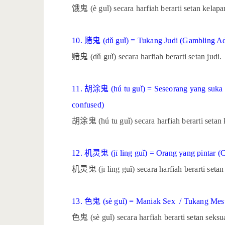
饿鬼
(è guǐ) secara harfiah berarti setan kelapa
10.
赌鬼
(dǔ guǐ) = Tukang Judi (Gambling Ad
赌鬼
(dǔ guǐ) secara harfiah berarti setan judi.
11.
胡涂鬼
(hú tu guǐ) = Seseorang yang suka
confused)
胡涂鬼
(hú tu guǐ) secara harfiah berarti seta
12.
机灵鬼
(jī ling guǐ) = Orang yang pintar (
机灵鬼
(jī ling guǐ) secara harfiah berarti setan
13.
色鬼
(sè guǐ) = Maniak Sex
/ Tukang Mes
色鬼
(sè guǐ) secara harfiah berarti setan seksu