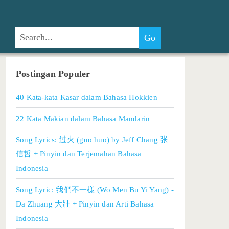
Postingan Populer
40 Kata-kata Kasar dalam Bahasa Hokkien
22 Kata Makian dalam Bahasa Mandarin
Song Lyrics: 过火 (guo huo) by Jeff Chang 张
信哲 + Pinyin dan Terjemahan Bahasa
Indonesia
Song Lyric: 我們不一樣 (Wo Men Bu Yi Yang) -
Da Zhuang 大壯 + Pinyin dan Arti Bahasa
Indonesia