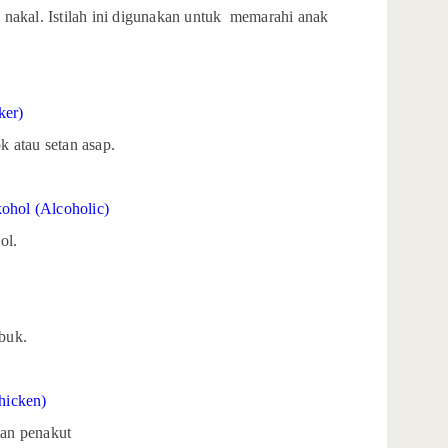
tan nakal. Istilah ini digunakan untuk memarahi anak
ker)
ok atau setan asap.
kohol (Alcoholic)
ol.
abuk.
hicken)
etan penakut