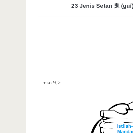
23 Jenis Setan 鬼 (gu
mso 9]>