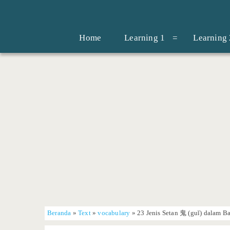
Home
Learning 1
Learning 
Beranda
»
Text
»
vocabulary
»
23 Jenis Setan 鬼 (guǐ) dalam B