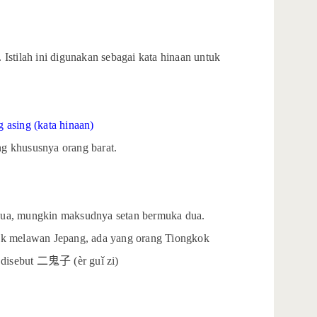
u. Istilah ini digunakan sebagai kata hinaan untuk
g asing (kata hinaan)
ng khususnya orang barat.
an dua, mungkin maksudnya setan bermuka dua.
gkok melawan Jepang, ada yang orang Tiongkok
 disebut
二鬼子
(èr guǐ zi)