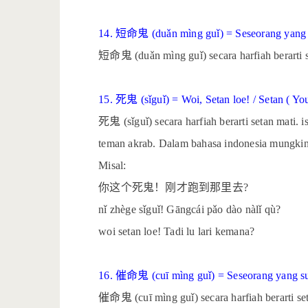
14.
短命鬼
(duǎn mìng guǐ) = Seseorang yang
短命鬼
(duǎn mìng guǐ) secara harfiah berarti
15.
死鬼
(sǐguǐ) = Woi, Setan loe! / Setan ( You
死鬼
(sǐguǐ) secara harfiah berarti setan mati.
teman akrab. Dalam bahasa indonesia mungkin s
Misal:
你这个死鬼！刚才跑到那里去
?
nǐ zhège sǐguǐ! Gāngcái pǎo dào nàlǐ qù?
woi setan loe! Tadi lu lari kemana?
16.
催命鬼
(cuī mìng guǐ) = Seseorang yang 
催命鬼
(cuī mìng guǐ) secara harfiah berarti 