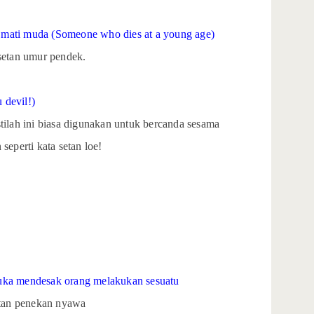
 mati muda (Someone who dies at a young age)
 setan umur pendek.
 devil!)
 istilah ini biasa digunakan untuk bercanda sesama
eperti kata setan loe!
suka mendesak orang melakukan sesuatu
setan penekan nyawa