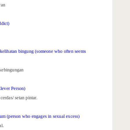
ran
dict)
 kelihatan bingung (someone who often seems
n kebingungan
Clever Person)
 cerdas/ setan pintar.
um (person who engages in sexual excess)
al.