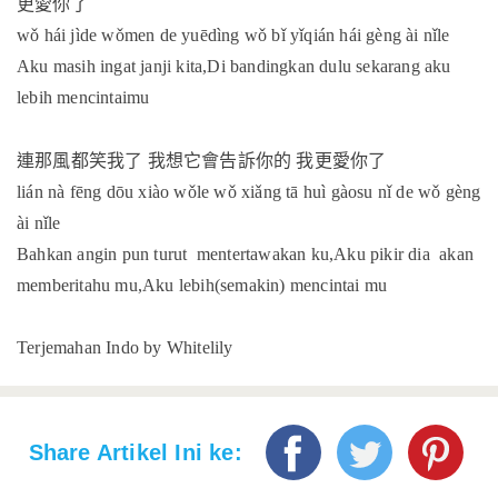
更愛你了
wǒ hái jìde wǒmen de yuēdìng wǒ bǐ yǐqián hái gèng ài nǐle
Aku masih ingat janji kita,Di bandingkan dulu sekarang aku
lebih mencintaimu
連那風都笑我了
我想它會告訴你的
我更愛你了
lián nà fēng dōu xiào wǒle wǒ xiǎng tā huì gàosu nǐ de wǒ gèng
ài nǐle
Bahkan angin pun turut mentertawakan ku,Aku pikir dia akan
memberitahu mu,Aku lebih(semakin) mencintai mu
Terjemahan Indo by Whitelily
Share Artikel Ini ke: