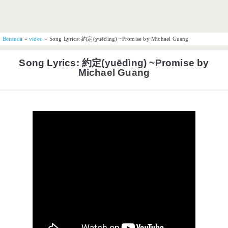
Beranda
»
video
»
Song Lyrics: 約定(yuēdìng) ~Promise by Michael Guang
Song Lyrics: 約定(yuēdìng) ~Promise by
Michael Guang