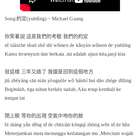
約定
Song:
(yuēdìng) ~ Michael Guang
你笑著說
這是我們的考驗
我們的約定
nǐ xiàozhe shuō zhè shì wǒmen de kǎoyàn wǒmen de yuēdìng
Kamu tersenyum dan berkata ,ini adalah ujian kita,janji kita
就這樣
三年又過了
我還是回到這個地方
jiù zhèyàng sān nián yòuguòle wǒ háishì huí dào zhège dìfāng
Begitulah, tiga tahun berlalu sudah, Aku tetap kembali ke
tempat ini
閉上眼
等你的出現
空氣中吻你的臉
bì shàng yǎn děng nǐ de chūxiàn kōngqì zhòng wěn nǐ de liǎn
Memejamkan mata menunggu kedatangan mu ,Mencium wajah