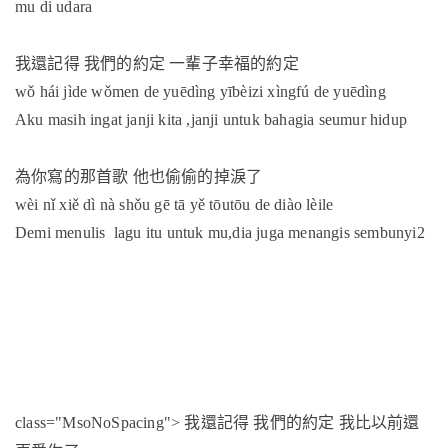
mu di udara
我還記得
我們的約定
一輩子幸福的約定
wǒ hái jìde wǒmen de yuēdìng yībèizi xìngfú de yuēdìng
Aku masih ingat janji kita ,janji untuk bahagia seumur hidup
為你寫的那首歌
他也偷偷的掉淚了
wèi nǐ xiě dì nà shǒu gē tā yě tōutōu de diào lèile
Demi menulis lagu itu untuk mu,dia juga menangis sembunyi2
我還記得
我們的約定
我比以前還
class="MsoNoSpacing">