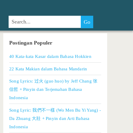
Postingan Populer
40 Kata-kata Kasar dalam Bahasa Hokkien
22 Kata Makian dalam Bahasa Mandarin
Song Lyrics: 过火 (guo huo) by Jeff Chang 张
信哲 + Pinyin dan Terjemahan Bahasa
Indonesia
Song Lyric: 我們不一樣 (Wo Men Bu Yi Yang) -
Da Zhuang 大壯 + Pinyin dan Arti Bahasa
Indonesia