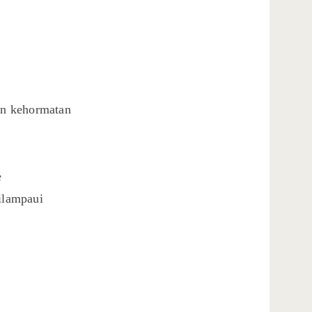
an kehormatan
è
dilampaui