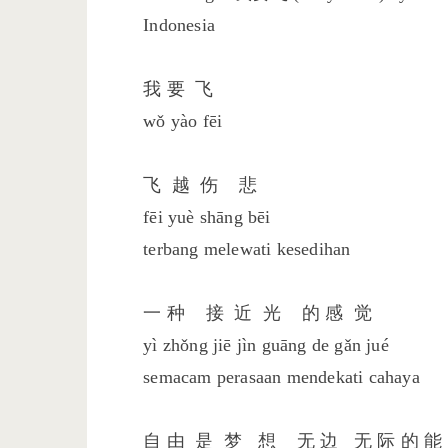
Indonesia
我 要 飞
wǒ yào fēi
飞 越 伤 悲
fēi yuè shāng bēi
terbang melewati kesedihan
一 种 接 近 光 的 感 觉
yì zhǒng jiē jìn guāng de gǎn jué
semacam perasaan mendekati cahaya
自 由 是 梦 想 无 边 无 际 的 