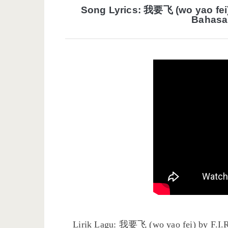
Song Lyrics: 我要飞 (wo yao fei)
Bahasa
Lirik Lagu: 我要飞 (wo yao fei) by F.I.R