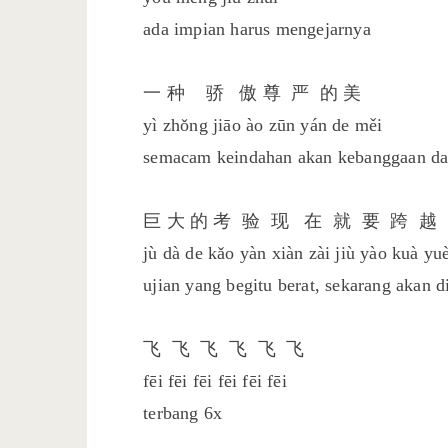
ada impian harus mengejarnya
一 种 骄 傲 尊 严 的 美
yì zhǒng jiāo ào zūn yán de měi
semacam keindahan akan kebanggaan d
巨 大 的 考 验 现 在 就 要 跨 越
jù dà de kǎo yàn xiàn zài jiù yào kuà yu
ujian yang begitu berat, sekarang akan 
飞 飞 飞 飞 飞 飞
fēi fēi fēi fēi fēi fēi
terbang 6x