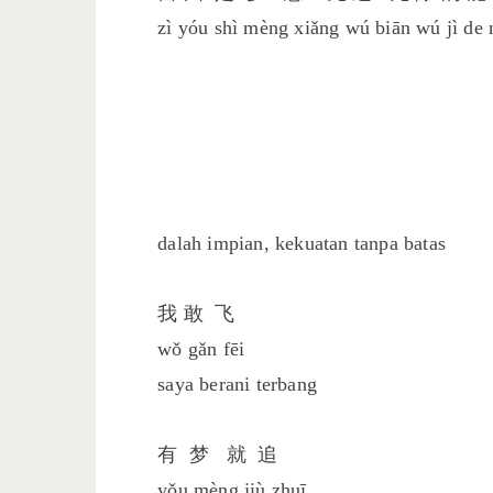
zì yóu shì mèng xiǎng wú biān wú jì de
dalah impian, kekuatan tanpa batas
我 敢 飞
wǒ gǎn fēi
saya berani terbang
有 梦 就 追
yǒu mèng jiù zhuī