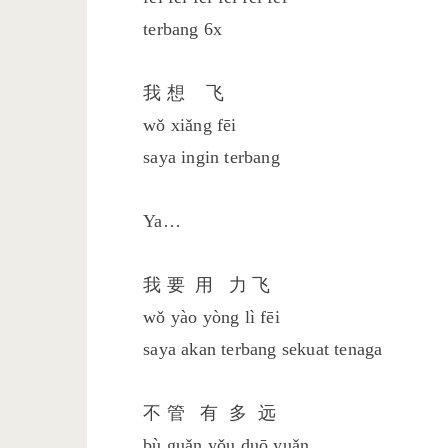
terbang 6x
我 想 飞
wǒ xiǎng fēi
saya ingin terbang
Ya…
我 要 用 力 飞
wǒ yào yòng lì fēi
saya akan terbang sekuat tenaga
不 管 有 多 远
bù guǎn yǒu duō yuǎn