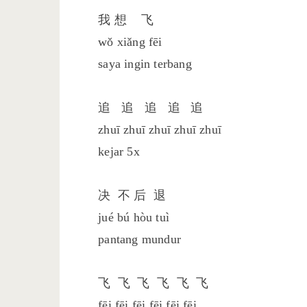
我 想 飞
wǒ xiǎng fēi
saya ingin terbang
追 追 追 追 追
zhuī zhuī zhuī zhuī zhuī
kejar 5x
决 不 后 退
jué bú hòu tuì
pantang mundur
飞 飞 飞 飞 飞 飞
fēi fēi fēi fēi fēi fēi