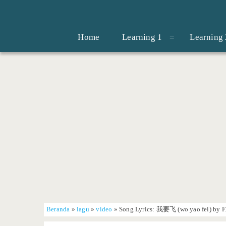
Home
Learning 1
Learning 
Beranda
»
lagu
»
video
»
Song Lyrics: 我要飞 (wo yao fei) by F.