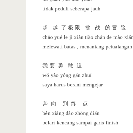
tidak peduli seberapa jauh
超 越 了 极 限 挑 战 的 冒 险
chāo yuè le jí xiàn tiǎo zhàn de mào xiǎ
melewati batas , menantang petualangan
我 要 勇 敢 追
wǒ yào yóng gǎn zhuī
saya harus berani mengejar
奔 向 到 终 点
bèn xiàng dào zhōng diǎn
belari kencang sampai garis finish