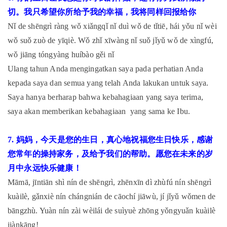
切。我只希望你所给予我的幸福，我将同样回报给你
Nǐ de shēngrì ràng wǒ xiǎngqǐ nǐ duì wǒ de tǐtiē, hái yǒu nǐ wèi
wǒ suǒ zuò de yīqiè. Wǒ zhǐ xīwàng nǐ suǒ jǐyǔ wǒ de xìngfú,
wǒ jiāng tóngyàng huíbào gěi nǐ
Ulang tahun Anda mengingatkan saya pada perhatian Anda
kepada saya dan semua yang telah Anda lakukan untuk saya.
Saya hanya berharap bahwa kebahagiaan yang saya terima,
saya akan memberikan kebahagiaan yang sama ke Ibu.
7. 妈妈，今天是您的生日，真心地祝福您生日快乐，感谢
您常年的操持家务，及给予我们的帮助。愿您在未来的岁
月中永远快乐健康！
Māmā, jīntiān shì nín de shēngrì, zhēnxīn dì zhùfú nín shēngrì
kuàilè, gǎnxiè nín chángnián de cāochí jiāwù, jí jǐyǔ wǒmen de
bāngzhù. Yuàn nín zài wèilái de suìyuè zhōng yǒngyuǎn kuàilè
jiànkāng!