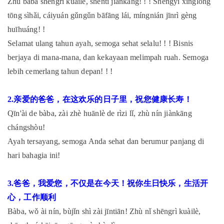
Zhù bàba shēngrì kuàilè, shēntǐ jiànkāng! ! ! Shēngyì xīnglóng
tōng sìhǎi, cáiyuán gǔngǔn bāfāng lái, míngnián jīnrì gèng
huīhuáng! !
Selamat ulang tahun ayah, semoga sehat selalu! ! ! Bisnis
berjaya di mana-mana, dan kekayaan melimpah ruah. Semoga
lebih cemerlang tahun depan! ! !
2.亲爱的爸爸，在这欢乐的日子里，祝您健康长寿！
Qīn'ài de bàba, zài zhè huānlè de rìzi lǐ, zhù nín jiànkāng
chángshòu!
Ayah tersayang, semoga Anda sehat dan berumur panjang di
hari bahagia ini!
3.爸爸，我爱您，不仅是在今天！祝你生日快乐，生活开
心，工作顺利
Bàba, wǒ ài nín, bùjǐn shì zài jīntiān! Zhù nǐ shēngrì kuàilè,