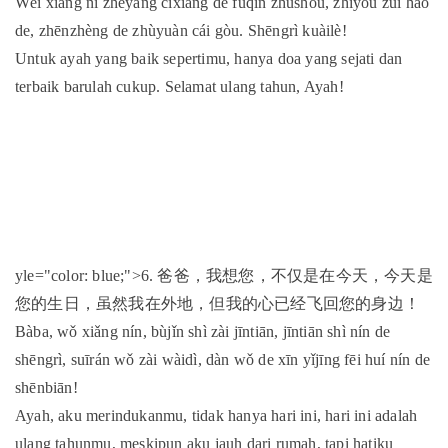
Wèi xiàng nǐ zhèyàng cíxiáng de fùqīn zhùshòu, zhǐyǒu zuì hǎo
de, zhēnzhèng de zhùyuàn cái gòu. Shēngrì kuàilè!
Untuk ayah yang baik sepertimu, hanya doa yang sejati dan
terbaik barulah cukup. Selamat ulang tahun, Ayah!
yle="color: blue;">6. 爸爸，我想您，不仅是在今天，今天是
您的生日，虽然我在外地，但我的心已经飞回您的身边！
Bàba, wǒ xiǎng nín, bùjǐn shì zài jīntiān, jīntiān shì nín de
shēngrì, suīrán wǒ zài wàidì, dàn wǒ de xīn yǐjīng fēi huí nín de
shēnbiān!
Ayah, aku merindukanmu, tidak hanya hari ini, hari ini adalah
ulang tahunmu, meskipun aku jauh dari rumah, tapi hatiku