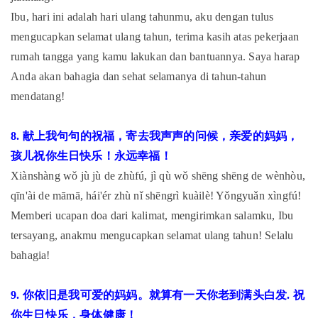
Ibu, hari ini adalah hari ulang tahunmu, aku dengan tulus
mengucapkan selamat ulang tahun, terima kasih atas pekerjaan
rumah tangga yang kamu lakukan dan bantuannya. Saya harap
Anda akan bahagia dan sehat selamanya di tahun-tahun
mendatang!
8. 献上我句句的祝福，寄去我声声的问候，亲爱的妈妈，
孩儿祝你生日快乐！永远幸福！
Xiànshàng wǒ jù jù de zhùfú, jì qù wǒ shēng shēng de wènhòu,
qīn'ài de māmā, hái'ér zhù nǐ shēngrì kuàilè! Yǒngyuǎn xìngfú!
Memberi ucapan doa dari kalimat, mengirimkan salamku, Ibu
tersayang, anakmu mengucapkan selamat ulang tahun! Selalu
bahagia!
9. 你依旧是我可爱的妈妈。就算有一天你老到满头白发. 祝
你生日快乐，身体健康！