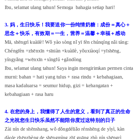
Ibu, selamat ulang tahun! Semoga bahagia setiap hari!
3. 妈，生日快乐！我要送你一份纯情奶糖：成份＝真心＋
思念＋快乐，有效期＝一生，营养＝温馨＋幸福＋感动
Mā, shēngrì kuàilè! Wǒ yào sòng nǐ yī fèn chúnqíng nǎi táng:
Chéngfèn =zhēnxīn +sīniàn +kuàilè, yǒuxiàoqí =yīshēng,
yíngyǎng =wēnxīn +xìngfú +gǎndòng
Ibu, selamat ulang tahun! Saya ingin mengirimkan permen cinta
murni: bahan = hati yang tulus + rasa rindu + kebahagiaan,
masa kadaluarsa = seumur hidup, gizi = kehangatan +
kebahagiaan + rasa haru
4. 在您的身上，我懂得了人生的意义，看到了真正的生命
之光祝您生日快乐虽然不能陪你度过这特别的日子
Zài nín de shēnshang, wǒ dǒngdéliǎo rénshēng de yìyì, kàn
dàole zhēnzhèng de shēngmìng zhī guāng zhù nín shēngrì