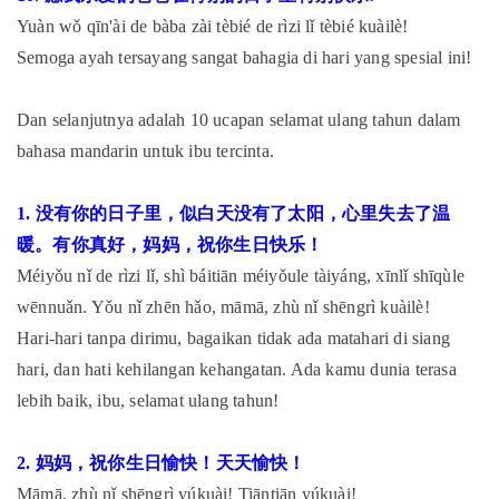
Yuàn wǒ qīn'ài de bàba zài tèbié de rìzi lǐ tèbié kuàilè!
Semoga ayah tersayang sangat bahagia di hari yang spesial ini!
Dan selanjutnya adalah 10 ucapan selamat ulang tahun dalam
bahasa mandarin untuk ibu tercinta.
1. 没有你的日子里，似白天没有了太阳，心里失去了温
暖。有你真好，妈妈，祝你生日快乐！
Méiyǒu nǐ de rìzi lǐ, shì báitiān méiyǒule tàiyáng, xīnlǐ shīqùle
wēnnuǎn. Yǒu nǐ zhēn hǎo, māmā, zhù nǐ shēngrì kuàilè!
Hari-hari tanpa dirimu, bagaikan tidak ada matahari di siang
hari, dan hati kehilangan kehangatan. Ada kamu dunia terasa
lebih baik, ibu, selamat ulang tahun!
2. 妈妈，祝你生日愉快！天天愉快！
Māmā, zhù nǐ shēngrì yúkuài! Tiāntiān yúkuài!