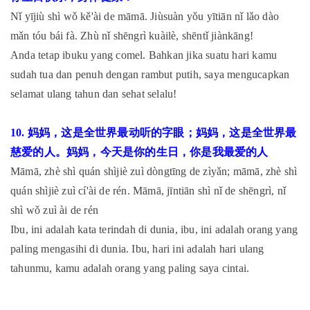
Nǐ yījiù shì wǒ kě'ài de māmā. Jiùsuàn yǒu yītiān nǐ lǎo dào
mǎn tóu bái fà. Zhù nǐ shēngrì kuàilè, shēntǐ jiànkāng!
Anda tetap ibuku yang comel. Bahkan jika suatu hari kamu
sudah tua dan penuh dengan rambut putih, saya mengucapkan
selamat ulang tahun dan sehat selalu!
10. 妈妈，这是全世界最动听的字眼；妈妈，这是全世界最
慈爱的人。妈妈，今天是你的生日，你是我最爱的人
Māmā, zhè shì quán shìjiè zuì dòngtīng de zìyǎn; māmā, zhè shì
quán shìjiè zuì cí'ài de rén. Māmā, jīntiān shì nǐ de shēngrì, nǐ
shì wǒ zuì ài de rén
Ibu, ini adalah kata terindah di dunia, ibu, ini adalah orang yang
paling mengasihi di dunia. Ibu, hari ini adalah hari ulang
tahunmu, kamu adalah orang yang paling saya cintai.