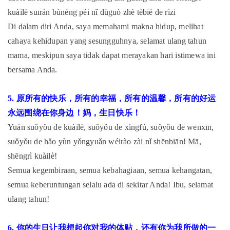
kuàilè suīrán bùnéng péi nǐ dùguò zhè tèbié de rìzi
Di dalam diri Anda, saya memahami makna hidup, melihat
cahaya kehidupan yang sesungguhnya, selamat ulang tahun
mama, meskipun saya tidak dapat merayakan hari istimewa ini
bersama Anda.
5. 原所有的快乐，所有的幸福，所有的温馨，所有的好运
永远围绕在你身边！妈，生日快乐！
Yuán suǒyǒu de kuàilè, suǒyǒu de xìngfú, suǒyǒu de wēnxīn,
suǒyǒu de hǎo yùn yǒngyuǎn wéirào zài nǐ shēnbiān! Mā,
shēngrì kuàilè!
Semua kegembiraan, semua kebahagiaan, semua kehangatan,
semua keberuntungan selalu ada di sekitar Anda! Ibu, selamat
ulang tahun!
6. 你的生日让我想起你对我的体贴，还有你为我所做的一