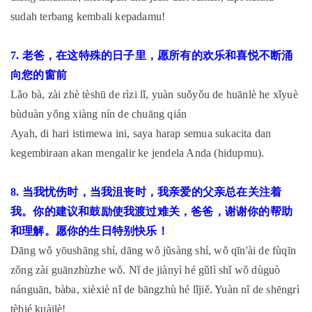
sudah terbang kembali kepadamu!
7. 老爸，在这特殊的日子里，愿所有的欢乐和喜悦不断涌
向您的窗前
Lǎo bà, zài zhè tèshū de rìzi lǐ, yuàn suǒyǒu de huānlè he xǐyuè
bùduàn yǒng xiàng nín de chuāng qián
Ayah, di hari istimewa ini, saya harap semua sukacita dan
kegembiraan akan mengalir ke jendela Anda (hidupmu).
8. 当我忧伤时，当我沮丧时，我亲爱的父亲总在关注着
我。你的建议和鼓励使我渡过难关，爸爸，谢谢你的帮助
和理解。愿你的生日特别快乐！
Dāng wǒ yōushāng shí, dāng wǒ jǔsàng shí, wǒ qīn'ài de fùqīn
zǒng zài guānzhùzhe wǒ. Nǐ de jiànyì hé gǔlì shǐ wǒ dùguò
nánguān, bàba, xièxiè nǐ de bāngzhù hé lǐjiě. Yuàn nǐ de shēngrì
tèbié kuàilè!