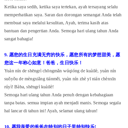
Ketika saya sedih, ketika saya tertekan, ayah tersayang selalu
memperhatikan saya. Saran dan dorongan semangat Anda telah
membuat saya melalui kesulitan, Ayah, terima kasih atas
bantuan dan pengertian Anda. Semoga hari ulang tahun Anda
sangat bahagia!
9. 愿您的生日充满无穷的快乐，愿您所有的梦想甜美，愿
您这一年称心如意！爸爸，生日快乐！
Yuàn nín de shēngrì chōngmǎn wúqióng de kuàilè, yuàn nín
suǒyǒu de mèngxiǎng tiánměi, yuàn nín zhè yī nián chènxīn
rúyì! Bàba, shēngrì kuàilè!
Semoga hari ulang tahun Anda penuh dengan kebahagiaan
tanpa batas. semua impian ayah menjadi manis. Semoga segala
hal lancar di tahun ini! Ayah, selamat ulang tahun!
10. 愿我亲爱的爸爸在特别的日子里特别快乐!