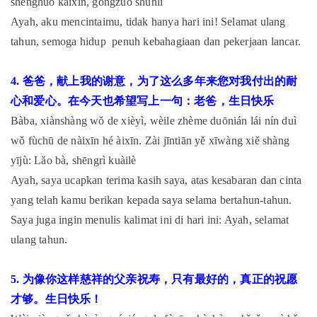
shēnghuó kāixīn, gōngzuò shùnlì
Ayah, aku mencintaimu, tidak hanya hari ini! Selamat ulang
tahun, semoga hidup penuh kebahagiaan dan pekerjaan lancar.
4. 爸爸，献上我的谢意，为了这么多年来您对我付出的耐
心和爱心。在今天也希望写上一句：老爸，生日快乐
Bàba, xiànshàng wǒ de xièyì, wèile zhème duōnián lái nín duì
wǒ fùchū de nàixīn hé àixīn. Zài jīntiān yě xīwàng xiě shàng
yījù: Lǎo bà, shēngrì kuàilè
Ayah, saya ucapkan terima kasih saya, atas kesabaran dan cinta
yang telah kamu berikan kepada saya selama bertahun-tahun.
Saya juga ingin menulis kalimat ini di hari ini: Ayah, selamat
ulang tahun.
5. 为像你这样慈祥的父亲祝寿，只有最好的，真正的祝愿
才够。生日快乐！