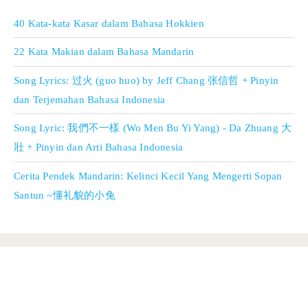
40 Kata-kata Kasar dalam Bahasa Hokkien
22 Kata Makian dalam Bahasa Mandarin
Song Lyrics: 过火 (guo huo) by Jeff Chang 张信哲 + Pinyin
dan Terjemahan Bahasa Indonesia
Song Lyric: 我們不一樣 (Wo Men Bu Yi Yang) - Da Zhuang 大
壯 + Pinyin dan Arti Bahasa Indonesia
Cerita Pendek Mandarin: Kelinci Kecil Yang Mengerti Sopan
Santun ~懂礼貌的小兔