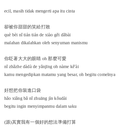
ecil, masih tidak mengerti apa itu cinta
卻被你甜甜的笑給打敗
què bèi nǐ tián tián de xiào gěi dǎbài
malahan dikalahkan oleh senyuman manismu
你眨著大大的眼睛 oh 那麼可愛
nǐ zhǎzhe dàdà de yǎnjīng oh nàme kě'ài
kamu mengedipkan matamu yang besar, oh begitu comelnya
好想把你裝進口袋
hǎo xiǎng bǎ nǐ zhuāng jìn kǒudài
begitu ingin menyimpanmu dalam saku
(源)其實我有一個好的想法準備打算