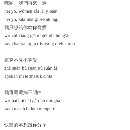
嘿喲，我們再來一遍
hēi yō, wǒmen zài lái yībiàn
hei yo, kita ulangi sekali lagi
我只想給你給你寵愛
wǒ zhǐ xiǎng gěi nǐ gěi nǐ chǒng'ài
saya hanya ingin disayang oleh kamu
這算不算不算愛
zhè suàn bù suàn bù suàn ài
apakah ini termasuk cinta
我還還還搞不明白
wǒ hái hái hái gǎo bù míngbái
saya masih belum mengerti
快樂的事想跟你分享