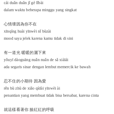
cái duǎn duǎn jǐ gè lǐbài
dalam waktu beberapa minggu yang singkat
心情壞因為你不在
xīnqíng huài yīnwèi nǐ bùzài
mood saya jelek karena kamu tidak di sini
有一道光 暖暖的灑下來
yǒuyī dàoguāng nuǎn nuǎn de sǎ xiàlái
ada segaris sinar dengan lembut memercik ke bawah
忍不住的小期待 因為愛
rěn bù zhù de xiǎo qídài yīnwèi ài
penantian yang membuat tidak bisa bersabar, karena cinta
就這樣看著你 臉紅紅的呼吸