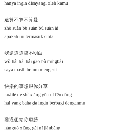
hanya ingin disayangi oleh kamu
這算不算不算愛
zhè suàn bù suàn bù suàn ài
apakah ini termasuk cinta
我還還還搞不明白
wǒ hái hái hái gǎo bù míngbái
saya masih belum mengerti
快樂的事想跟你分享
kuàilè de shì xiǎng gēn nǐ fēnxiǎng
hal yang bahagia ingin berbagi denganmu
難過想給你肩膀
nánguò xiǎng gěi nǐ jiānbǎng