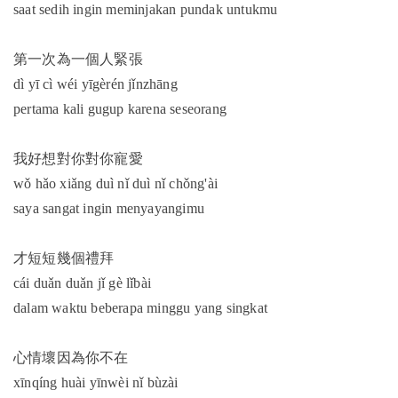
saat sedih ingin meminjakan pundak untukmu
第一次為一個人緊張
dì yī cì wéi yīgèrén jǐnzhāng
pertama kali gugup karena seseorang
我好想對你對你寵愛
wǒ hǎo xiǎng duì nǐ duì nǐ chǒng'ài
saya sangat ingin menyayangimu
才短短幾個禮拜
cái duǎn duǎn jǐ gè lǐbài
dalam waktu beberapa minggu yang singkat
心情壞因為你不在
xīnqíng huài yīnwèi nǐ bùzài