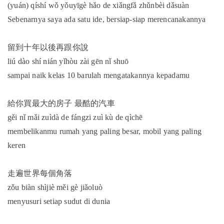
(yuán) qíshí wǒ yǒuyīgè hǎo de xiǎngfǎ zhǔnbèi dǎsuàn
Sebenarnya saya ada satu ide, bersiap-siap merencanakannya
留到十年以後再跟你說
liú dào shí nián yǐhòu zài gēn nǐ shuō
sampai naik kelas 10 barulah mengatakannya kepadamu
給你買最大的房子 最酷的汽車
gěi nǐ mǎi zuìdà de fángzi zuì kù de qìchē
membelikanmu rumah yang paling besar, mobil yang paling
keren
走遍世界每個角落
zǒu biàn shìjiè měi gè jiǎoluò
menyusuri setiap sudut di dunia