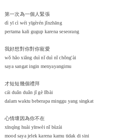
第一次為一個人緊張
dì yī cì wéi yīgèrén jǐnzhāng
pertama kali gugup karena seseorang
我好想對你對你寵愛
wǒ hǎo xiǎng duì nǐ duì nǐ chǒng'ài
saya sangat ingin menyayangimu
才短短幾個禮拜
cái duǎn duǎn jǐ gè lǐbài
dalam waktu beberapa minggu yang singkat
心情壞因為你不在
xīnqíng huài yīnwèi nǐ bùzài
mood saya jelek karena kamu tidak di sini