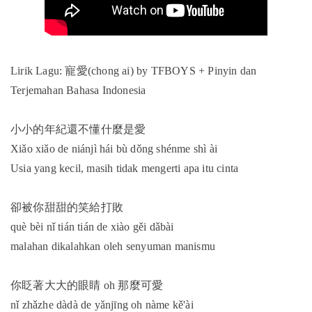
Lirik Lagu: 寵愛(chong ai) by TFBOYS + Pinyin dan
Terjemahan Bahasa Indonesia
小小的年紀還不懂什麼是愛
Xiǎo xiǎo de niánjì hái bù dǒng shénme shì ài
Usia yang kecil, masih tidak mengerti apa itu cinta
卻被你甜甜的笑給打敗
què bèi nǐ tián tián de xiào gěi dǎbài
malahan dikalahkan oleh senyuman manismu
你眨著大大的眼睛 oh 那麼可愛
nǐ zhǎzhe dàdà de yǎnjīng oh nàme kě'ài