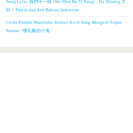
Song Lyric: 我們不一樣 (Wo Men Bu Yi Yang) - Da Zhuang 大
壯 + Pinyin dan Arti Bahasa Indonesia
Cerita Pendek Mandarin: Kelinci Kecil Yang Mengerti Sopan
Santun ~懂礼貌的小兔