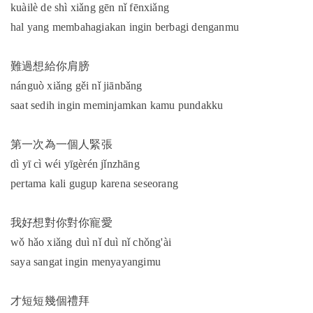
kuàilè de shì xiǎng gēn nǐ fēnxiǎng
hal yang membahagiakan ingin berbagi denganmu
難過想給你肩膀
nánguò xiǎng gěi nǐ jiānbǎng
saat sedih ingin meminjamkan kamu pundakku
第一次為一個人緊張
dì yī cì wéi yīgèrén jǐnzhāng
pertama kali gugup karena seseorang
我好想對你對你寵愛
wǒ hǎo xiǎng duì nǐ duì nǐ chǒng'ài
saya sangat ingin menyayangimu
才短短幾個禮拜