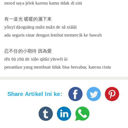
mood saya jelek karena kamu tidak di sini
有一道光 暖暖的灑下來
yǒuyī dàoguāng nuǎn nuǎn de sǎ xiàlái
ada segaris sinar dengan lembut memercik ke bawah
忍不住的小期待 因為愛
rěn bù zhù de xiǎo qídài yīnwèi ài
penantian yang membuat tidak bisa bersabar, karena cinta
Share Artikel Ini ke: