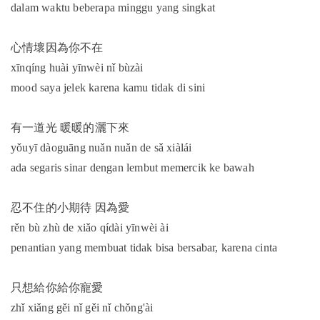
dalam waktu beberapa minggu yang singkat
心情壞因為你不在
xīnqíng huài yīnwèi nǐ bùzài
mood saya jelek karena kamu tidak di sini
有一道光 暖暖的灑下來
yǒuyī dàoguāng nuǎn nuǎn de sǎ xiàlái
ada segaris sinar dengan lembut memercik ke bawah
忍不住的小期待 因為愛
rěn bù zhù de xiǎo qídài yīnwèi ài
penantian yang membuat tidak bisa bersabar, karena cinta
只想給你給你寵愛
zhǐ xiǎng gěi nǐ gěi nǐ chǒng'ài