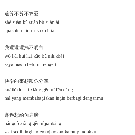
這算不算不算愛
zhè suàn bù suàn bù suàn ài
apakah ini termasuk cinta
我還還還搞不明白
wǒ hái hái hái gǎo bù míngbái
saya masih belum mengerti
快樂的事想跟你分享
kuàilè de shì xiǎng gēn nǐ fēnxiǎng
hal yang membahagiakan ingin berbagi denganmu
難過想給你肩膀
nánguò xiǎng gěi nǐ jiānbǎng
saat sedih ingin meminjamkan kamu pundakku