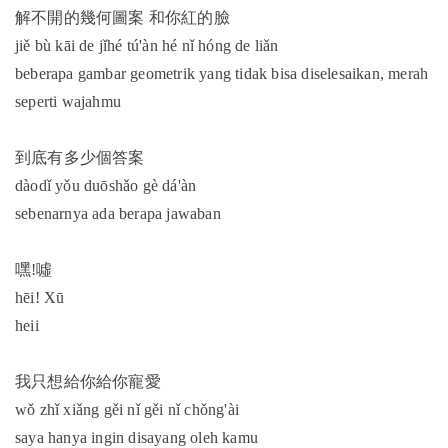
解不開的幾何圖案 和你紅的臉
jiě bù kāi de jǐhé tú'àn hé nǐ hóng de liǎn
beberapa gambar geometrik yang tidak bisa diselesaikan, merah
seperti wajahmu
到底有多少個答案
dàodǐ yǒu duōshǎo gè dá'àn
sebenarnya ada berapa jawaban
嘿!噓
hēi! Xū
heii
我只想給你給你寵愛
wǒ zhǐ xiǎng gěi nǐ gěi nǐ chǒng'ài
saya hanya ingin disayang oleh kamu