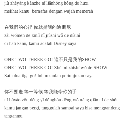
jiù zhèyàng kànzhe nǐ liǎnhóng hóng de hūxī
melihat kamu, bernafas dengan wajah memerah
在我們的心裡 你就是我的迪斯尼
zài wǒmen de xīnlǐ nǐ jiùshì wǒ de dísīní
di hati kami, kamu adalah Disney saya
ONE TWO THREE GO! 這不只是我的SHOW
ONE TWO THREE GO! Zhè bù zhǐshì wǒ de SHOW
Satu dua tiga go! Ini bukanlah pertunjukan saya
你不要走 等一等候 等我能牽你的手
nǐ bùyào zǒu děng yī děnghòu děng wǒ néng qiān nǐ de shǒu
kamu jangan pergi, tunggulah sampai saya bisa menggandeng
tanganmu