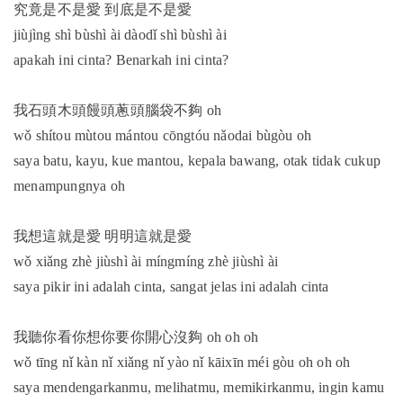
究竟是不是愛 到底是不是愛
jiùjìng shì bùshì ài dàodǐ shì bùshì ài
apakah ini cinta? Benarkah ini cinta?
我石頭木頭饅頭蔥頭腦袋不夠 oh
wǒ shítou mùtou mántou cōngtóu nǎodai bùgòu oh
saya batu, kayu, kue mantou, kepala bawang, otak tidak cukup
menampungnya oh
我想這就是愛 明明這就是愛
wǒ xiǎng zhè jiùshì ài míngmíng zhè jiùshì ài
saya pikir ini adalah cinta, sangat jelas ini adalah cinta
我聽你看你想你要你開心沒夠 oh oh oh
wǒ tīng nǐ kàn nǐ xiǎng nǐ yào nǐ kāixīn méi gòu oh oh oh
saya mendengarkanmu, melihatmu, memikirkanmu, ingin kamu