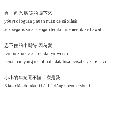
有一道光 暖暖的灑下來
yǒuyī dàoguāng nuǎn nuǎn de sǎ xiàlái
ada segaris sinar dengan lembut memercik ke bawah
忍不住的小期待 因為愛
rěn bù zhù de xiǎo qídài yīnwèi ài
penantian yang membuat tidak bisa bersabar, karena cinta
小小的年紀還不懂什麼是愛
Xiǎo xiǎo de niánjì hái bù dǒng shénme shì ài