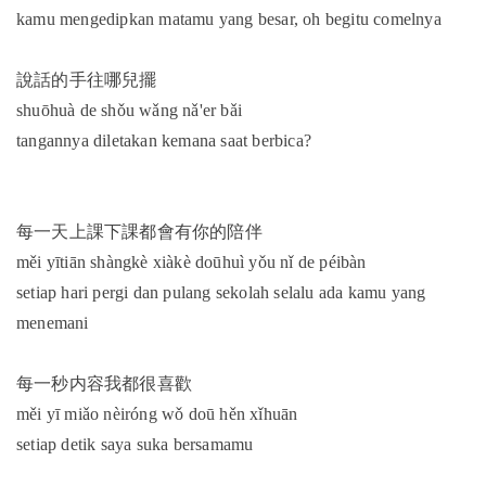
kamu mengedipkan matamu yang besar, oh begitu comelnya
說話的手往哪兒擺
shuōhuà de shǒu wǎng nǎ'er bǎi
tangannya diletakan kemana saat berbica?
每一天上課下課都會有你的陪伴
měi yītiān shàngkè xiàkè doūhuì yǒu nǐ de péibàn
setiap hari pergi dan pulang sekolah selalu ada kamu yang
menemani
每一秒内容我都很喜歡
měi yī miǎo nèiróng wǒ doū hěn xǐhuān
setiap detik saya suka bersamamu