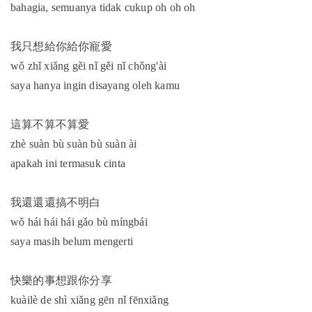
bahagia, semuanya tidak cukup oh oh oh
我只想給你給你寵愛
wǒ zhǐ xiǎng gěi nǐ gěi nǐ chǒng'ài
saya hanya ingin disayang oleh kamu
這算不算不算愛
zhè suàn bù suàn bù suàn ài
apakah ini termasuk cinta
我還還還搞不明白
wǒ hái hái hái gǎo bù míngbái
saya masih belum mengerti
快樂的事想跟你分享
kuàilè de shì xiǎng gēn nǐ fēnxiǎng