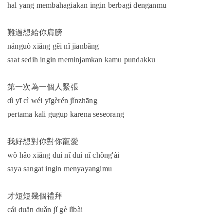
hal yang membahagiakan ingin berbagi denganmu
難過想給你肩膀
nánguò xiǎng gěi nǐ jiānbǎng
saat sedih ingin meminjamkan kamu pundakku
第一次為一個人緊張
dì yī cì wéi yīgèrén jǐnzhāng
pertama kali gugup karena seseorang
我好想對你對你寵愛
wǒ hǎo xiǎng duì nǐ duì nǐ chǒng'ài
saya sangat ingin menyayangimu
才短短幾個禮拜
cái duǎn duǎn jǐ gè lǐbài