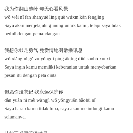
我为你翻山越岭 却无心看风景
wǒ wèi nǐ fān shānyuè lǐng què wúxīn kàn fēngjǐng
Saya akan menjelajahi gunung untuk kamu, tetapi saya tidak
peduli dengan pemandangan
我想你鼓足勇气 凭爱情地图散播讯息
wǒ xiǎng nǐ gǔ zú yǒngqì píng àiqíng dìtú sànbò xùnxí
Saya ingin kamu memiliki keberanian untuk menyebarkan
pesan itu dengan peta cinta.
但愿你没忘记 我永远保护你
dàn yuàn nǐ méi wàngjì wǒ yǒngyuǎn bǎohù nǐ
Saya harap kamu tidak lupa, saya akan melindungi kamu
selamanya.