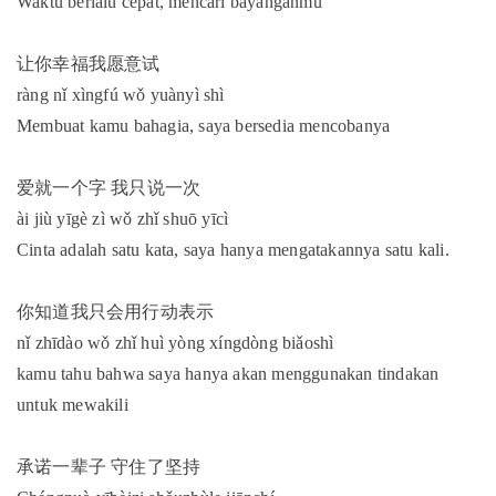
Waktu berlalu cepat, mencari bayanganmu
让你幸福我愿意试
ràng nǐ xìngfú wǒ yuànyì shì
Membuat kamu bahagia, saya bersedia mencobanya
爱就一个字 我只说一次
ài jiù yīgè zì wǒ zhǐ shuō yīcì
Cinta adalah satu kata, saya hanya mengatakannya satu kali.
你知道我只会用行动表示
nǐ zhīdào wǒ zhǐ huì yòng xíngdòng biǎoshì
kamu tahu bahwa saya hanya akan menggunakan tindakan
untuk mewakili
承诺一辈子 守住了坚持