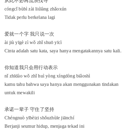
从此不必再流浪找寻
cóngcǐ bùbì zài liúlàng zhǎoxún
Tidak perlu berkelana lagi
爱就一个字 我只说一次
ài jiù yīgè zì wǒ zhǐ shuō yīcì
Cinta adalah satu kata, saya hanya mengatakannya satu kali.
你知道我只会用行动表示
nǐ zhīdào wǒ zhǐ huì yòng xíngdòng biǎoshì
kamu tahu bahwa saya hanya akan menggunakan tindakan
untuk mewakili
承诺一辈子 守住了坚持
Chéngnuò yībèizi shǒuzhùle jiānchí
Berjanji seumur hidup, menjaga tekad ini