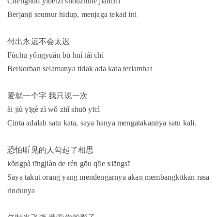
Chéngnuò yībèizi shǒuzhùle jiānchí
Berjanji seumur hidup, menjaga tekad ini
付出永远不会太迟
Fùchū yǒngyuǎn bù huì tài chí
Berkorban selamanya tidak ada kata terlambat
爱就一个字 我只说一次
ài jiù yīgè zì wǒ zhǐ shuō yīcì
Cinta adalah satu kata, saya hanya mengatakannya satu kali.
恐怕听见的人勾起了相思
kǒngpà tīngjiàn de rén gōu qǐle xiāngsī
Saya takut orang yang mendengarnya akan membangkitkan rasa
rindunya