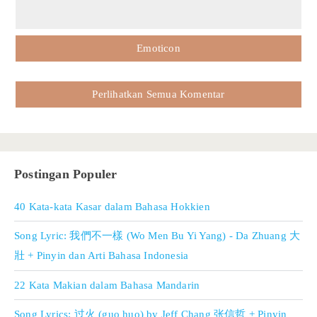
Emoticon
Perlihatkan Semua Komentar
Postingan Populer
40 Kata-kata Kasar dalam Bahasa Hokkien
Song Lyric: 我們不一樣 (Wo Men Bu Yi Yang) - Da Zhuang 大
壯 + Pinyin dan Arti Bahasa Indonesia
22 Kata Makian dalam Bahasa Mandarin
Song Lyrics: 过火 (guo huo) by Jeff Chang 张信哲 + Pinyin