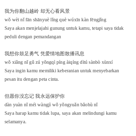
我为你翻山越岭 却无心看风景
wǒ wèi nǐ fān shānyuè lǐng què wúxīn kàn fēngjǐng
Saya akan menjelajahi gunung untuk kamu, tetapi saya tidak
peduli dengan pemandangan
我想你鼓足勇气 凭爱情地图散播讯息
wǒ xiǎng nǐ gǔ zú yǒngqì píng àiqíng dìtú sànbò xùnxí
Saya ingin kamu memiliki keberanian untuk menyebarkan
pesan itu dengan peta cinta.
但愿你没忘记 我永远保护你
dàn yuàn nǐ méi wàngjì wǒ yǒngyuǎn bǎohù nǐ
Saya harap kamu tidak lupa, saya akan melindungi kamu
selamanya.