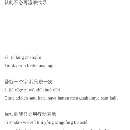
从此不必再流浪找寻
zài liúlàng zhǎoxún
Tidak perlu berkelana lagi
爱就一个字 我只说一次
ài jiù yīgè zì wǒ zhǐ shuō yīcì
Cinta adalah satu kata, saya hanya mengatakannya satu kali.
你知道我只会用行动表示
nǐ zhīdào wǒ zhǐ huì yòng xíngdòng biǎoshì