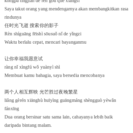
kǒngpà tīngjiàn de rén gōu qǐle xiāngsī
Saya takut orang yang mendengarnya akan membangkitkan rasa
rindunya
任时光飞逝 搜索你的影子
Rèn shíguāng fēishì sōusuǒ nǐ de yǐngzi
Waktu berlalu cepat, mencari bayanganmu
让你幸福我愿意试
ràng nǐ xìngfú wǒ yuànyì shì
Membuat kamu bahagia, saya bersedia mencobanya
两个人相互辉映 光芒胜过夜晚繁星
liǎng gèrén xiānghù huīyìng guāngmáng shèngguò yèwǎn
fánxīng
Dua orang bersinar satu sama lain, cahayanya lebih baik
daripada bintang malam.