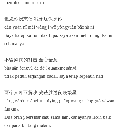
memiliki mimpi baru.
但愿你没忘记 我永远保护你
dàn yuàn nǐ méi wàngjì wǒ yǒngyuǎn bǎohù nǐ
Saya harap kamu tidak lupa, saya akan melindungi kamu
selamanya.
不管风雨的打击 全心全意
bùguǎn fēngyǔ de dǎjí quánxīnquányì
tidak peduli terjangan badai, saya tetap sepenuh hati
两个人相互辉映 光芒胜过夜晚繁星
liǎng gèrén xiānghù huīyìng guāngmáng shèngguò yèwǎn
fánxīng
Dua orang bersinar satu sama lain, cahayanya lebih baik
daripada bintang malam.