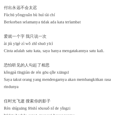
付出永远不会太迟
Fùchū yǒngyuǎn bù huì tài chí
Berkorban selamanya tidak ada kata terlambat
爱就一个字 我只说一次
ài jiù yīgè zì wǒ zhǐ shuō yīcì
Cinta adalah satu kata, saya hanya mengatakannya satu kali.
恐怕听见的人勾起了相思
kǒngpà tīngjiàn de rén gōu qǐle xiāngsī
Saya takut orang yang mendengarnya akan membangkitkan rasa
rindunya
任时光飞逝 搜索你的影子
Rèn shíguāng fēishì sōusuǒ nǐ de yǐngzi