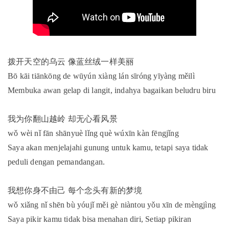
拨开天空的乌云 像蓝丝绒一样美丽
Bō kāi tiānkōng de wūyún xiàng lán sīróng yīyàng měilì
Membuka awan gelap di langit, indahya bagaikan beludru biru
我为你翻山越岭 却无心看风景
wǒ wèi nǐ fān shānyuè lǐng què wúxīn kàn fēngjǐng
Saya akan menjelajahi gunung untuk kamu, tetapi saya tidak
peduli dengan pemandangan.
我想你身不由己 每个念头有新的梦境
wǒ xiǎng nǐ shēn bù yóujǐ měi gè niàntou yǒu xīn de mèngjìng
Saya pikir kamu tidak bisa menahan diri, Setiap pikiran