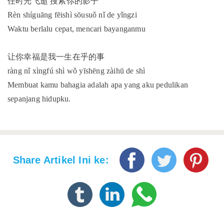
任时光飞逝 搜索你的影子
Rèn shíguāng fēishì sōusuǒ nǐ de yǐngzi
Waktu berlalu cepat, mencari bayanganmu
让你幸福是我一生在乎的事
ràng nǐ xìngfú shì wǒ yīshēng zàihū de shì
Membuat kamu bahagia adalah apa yang aku pedulikan
sepanjang hidupku.
Share Artikel Ini ke: