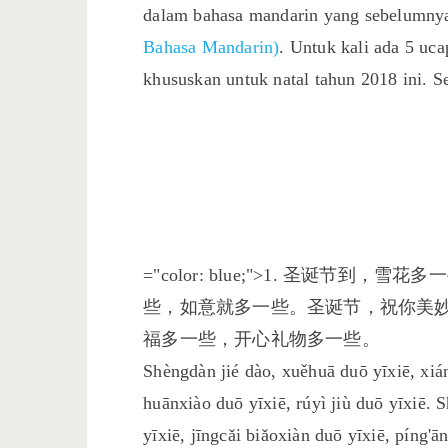
dalam bahasa mandarin yang sebelumnya 
Bahasa Mandarin)
. Untuk kali ada 5 uc
khususkan untuk natal tahun 2018 ini. Se
="color: blue;">1. 圣诞节
些，如意就多一些。圣诞节，祝你美
福多一些，开心礼物多一些。
Shèngdàn jié dào, xuěhuā duō yīxiē, xiáng
huānxiào duō yīxiē, rúyì jiù duō yīxiē.
yīxiē, jīngcǎi biǎoxiàn duō yīxiē, píng'ā