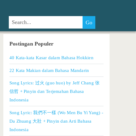
Postingan Populer
40 Kata-kata Kasar dalam Bahasa Hokkien
22 Kata Makian dalam Bahasa Mandarin
Song Lyrics: 过火 (guo huo) by Jeff Chang 张
信哲 + Pinyin dan Terjemahan Bahasa
Indonesia
Song Lyric: 我們不一樣 (Wo Men Bu Yi Yang) -
Da Zhuang 大壯 + Pinyin dan Arti Bahasa
Indonesia