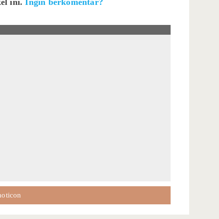
el ini.
Ingin berkomentar?
oticon