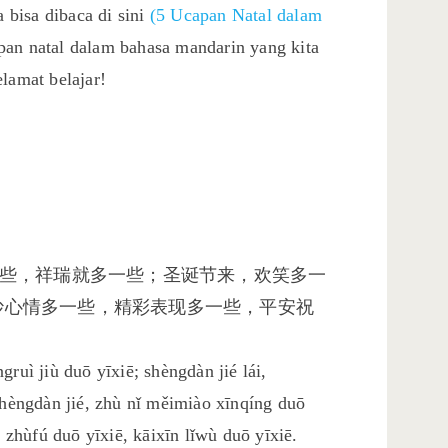
bisa dibaca di sini
(5 Ucapan Natal dalam
apan natal dalam bahasa mandarin yang kita
lamat belajar!
到，雪花多一些，祥瑞就多一些；圣诞节来，欢笑多一
妙心情多一些，精彩表现多一些，平安祝
ruì jiù duō yīxiē; shèngdàn jié lái,
 Shèngdàn jié, zhù nǐ měimiào xīnqíng duō
n zhùfú duō yīxiē, kāixīn lǐwù duō yīxiē.