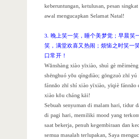
keberuntungan, ketulusan, pesan singkat
awal mengucapkan Selamat Natal!
3. 晚上笑一笑，睡个美梦觉；早晨
笑，满堂欢喜又热闹；烦恼之时笑一
口常开！
Wǎnshàng xiào yīxiào, shuì gè měimèng j
shēnghuó yǒu qíngdiào; gōngzuò zhī yú 
fánnǎo zhī shí xiào yīxiào, yīqiè fánnǎo
xiào kǒu cháng kāi!
Sebuah senyuman di malam hari, tidur 
di pagi hari, memiliki mood yang terkon
saat bekerja, penuh kegembiraan dan ke
semua masalah terlupakan, Saya menguc