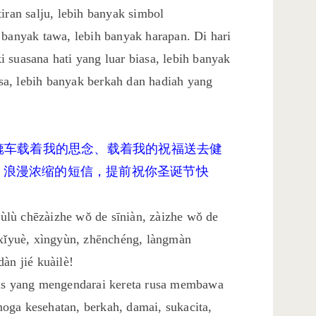
iran salju, lebih banyak simbol
 banyak tawa, lebih banyak harapan. Di hari
 suasana hati yang luar biasa, lebih banyak
a, lebih banyak berkah dan hadiah yang
辘辘车载着我的思念、载着我的祝福送去健
、浪漫浓缩的短信，提前祝你圣诞节快
 lùlù chēzàizhe wǒ de sīniàn, zàizhe wǒ de
 xǐyuè, xìngyùn, zhēnchéng, làngmàn
àn jié kuàilè!
aus yang mengendarai kereta rusa membawa
oga kesehatan, berkah, damai, sukacita,