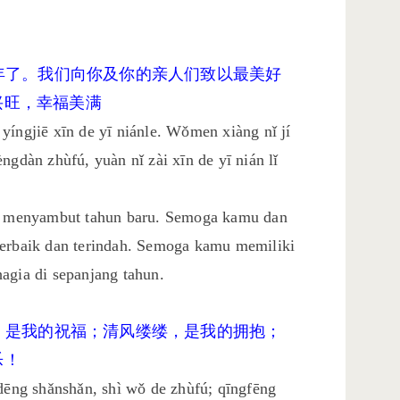
一年了。我们向你及你的亲人们致以最美好
兴旺，幸福美满
yíngjiē xīn de yī niánle. Wǒmen xiàng nǐ jí
ngdàn zhùfú, yuàn nǐ zài xīn de yī nián lǐ
nya menyambut tahun baru. Semoga kamu dan
terbaik dan terindah. Semoga kamu memiliki
agia di sepanjang tahun.
闪，是我的祝福；清风缕缕，是我的拥抱；
乐！
 dēng shǎnshǎn, shì wǒ de zhùfú; qīngfēng