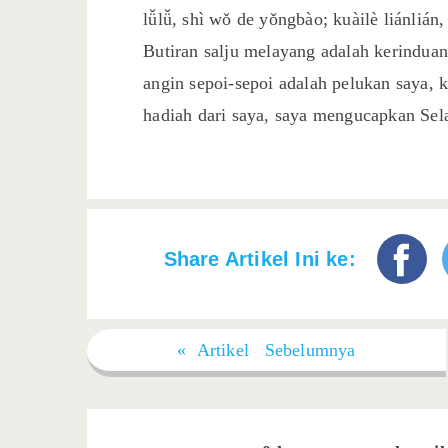
lǚlǚ, shì wǒ de yǒngbào; kuàilè liánlián
Butiran salju melayang adalah kerinduan
angin sepoi-sepoi adalah pelukan saya, k
hadiah dari saya, saya mengucapkan Sel
Share Artikel Ini ke:
« Artikel Sebelumnya