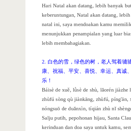
Hari Natal akan datang, lebih banyak but
keberuntungan, Natal akan datang, lebih
natal ini, saya mendoakan kamu memiliki
menunjukkan penampialan yang luar bias
lebih membahagiakan.
2. 白色的雪，绿色的树，老人驾着
康、祝福、平安、喜悦、幸运、真诚
乐！
Báisè de xuě, lǜsè de shù, lǎorén jiàzhe
zhùfú sòng qù jiànkāng, zhùfú, píng'ān,
nóngsuō de duǎnxìn, tíqián zhù nǐ shèngd
Salju putih, pepohonan hijau, Santa Cl
kerinduan dan doa saya untuk kamu, sem