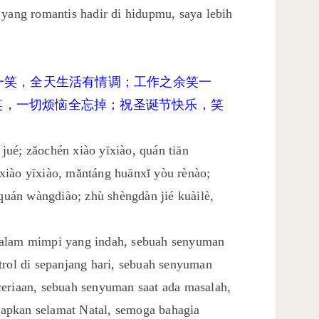
 yang romantis hadir di hidupmu, saya lebih
笑一笑，全天生活有情调；工作之余笑一
笑，一切烦恼全忘掉；祝圣诞节快乐，笑
ué; zǎochén xiào yīxiào, quán tiān
xiào yīxiào, mǎntáng huānxǐ yòu rènào;
 quán wàngdiào; zhù shèngdàn jié kuàilè,
dalam mimpi yang indah, sebuah senyuman
trol di sepanjang hari, sebuah senyuman
ceriaan, sebuah senyuman saat ada masalah,
apkan selamat Natal, semoga bahagia