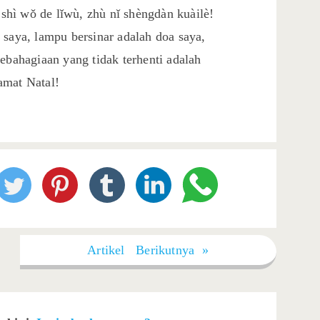
, shì wǒ de lǐwù, zhù nǐ shèngdàn kuàilè!
 saya, lampu bersinar adalah doa saya,
ebahagiaan yang tidak terhenti adalah
amat Natal!
Artikel Berikutnya »