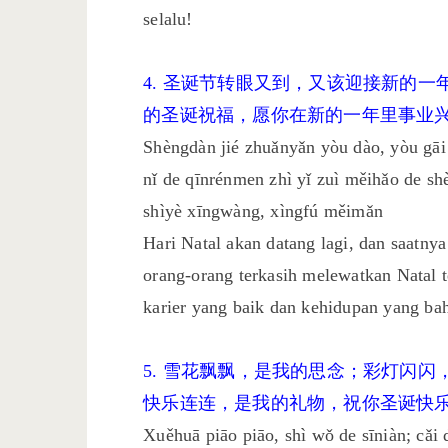
selalu!
4. 圣诞节转眼又到，又该迎接新的
的圣诞祝福，愿你在新的一年里事业
Shèngdàn jié zhuǎnyǎn yòu dào, yòu gāi 
nǐ de qīnrénmen zhì yǐ zuì měihǎo de shè
shìyè xīngwàng, xìngfú měimǎn
Hari Natal akan datang lagi, dan saat
orang-orang terkasih melewatkan Natal 
karier yang baik dan kehidupan yang bah
5. 雪花飘飘，是我的思念；彩灯闪
快乐连连，是我的礼物，祝你圣诞快
Xuěhuā piāo piāo, shì wǒ de sīniàn; cǎi