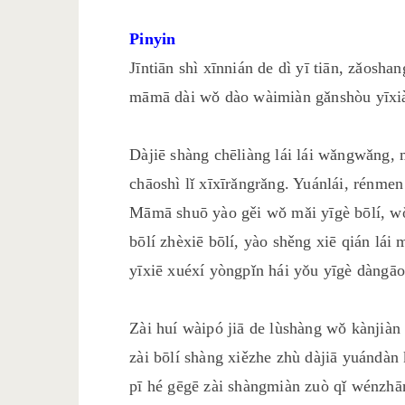
Pinyin
Jīntiān shì xīnnián de dì yī tiān, zǎos
māmā dài wǒ dào wàimiàn gǎnshòu yīxià
Dàjiē shàng chēliàng lái lái wǎngwǎng,
chāoshì lǐ xīxīrǎngrǎng. Yuánlái, rénme
Māmā shuō yào gěi wǒ mǎi yīgè bōlí, wǒ
bōlí zhèxiē bōlí, yào shěng xiē qián lái
yīxiē xuéxí yòngpǐn hái yǒu yīgè dàngāo
Zài huí wàipó jiā de lùshàng wǒ kànjiàn
zài bōlí shàng xiězhe zhù dàjiā yuándàn
pī hé gēgē zài shàngmiàn zuò qǐ wénzhān