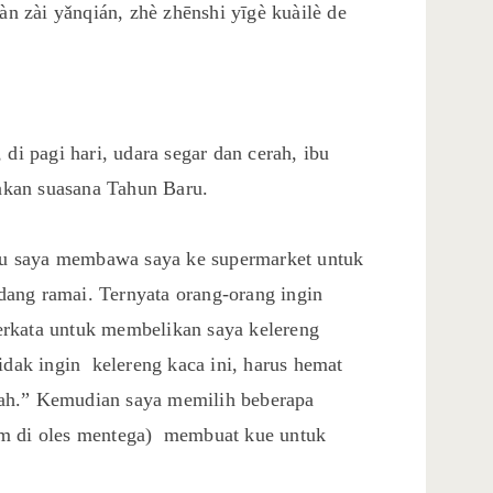
iàn zài yǎnqián, zhè zhēnshi yīgè kuàilè de
 di pagi hari, udara segar dan cerah, ibu
kan suasana Tahun Baru.
 ibu saya membawa saya ke supermarket untuk
ang ramai. Ternyata orang-orang ingin
erkata untuk membelikan saya kelereng
idak ingin kelereng kaca ini, harus hemat
ah.” Kemudian saya memilih beberapa
um di oles mentega) membuat kue untuk