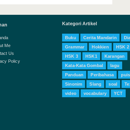
Kategori Artikel
man
anda
Buku
Cerita Mandarin
Di
ut Me
Grammar
Hokkien
HSK 2
tact Us
HSK 3
HSK1
Karangan
acy Policy
Kata-Kata Gombal
lagu
Panduan
Peribahasa
puis
Sinonim
Slang
soal
Te
video
vocabulary
YCT