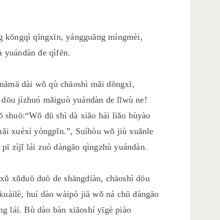
hang kōngqì qīngxīn, yángguāng míngmèi,
 yuándàn de qìfēn.
 māmā dài wǒ qù chāoshì mǎi dōngxī,
n dōu jízhuó mǎiguò yuándàn de lǐwù ne!
 shuō:“Wǒ dū shì dà xiǎo hái liǎo bùyào
 mǎi xuéxí yòngpǐn.”, Suíhòu wǒ jiù xuǎnle
 pī zìjǐ lái zuò dàngāo qìngzhù yuándàn.
 xǔ xǔduō duō de shāngdiàn, chāoshì dōu
 kuàilè, huí dào wàipó jiā wǒ ná chū dàngāo
g lái. Bù dào bàn xiǎoshí yīgè piào