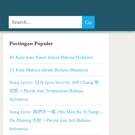
Postingan Populer
40 Kata-kata Kasar dalam Bahasa Hokkien
22 Kata Makian dalam Bahasa Mandarin
Song Lyrics: 过火 (guo huo) by Jeff Chang 张
信哲 + Pinyin dan Terjemahan Bahasa
Indonesia
Song Lyric: 我們不一樣 (Wo Men Bu Yi Yang) -
Da Zhuang 大壯 + Pinyin dan Arti Bahasa
Indonesia