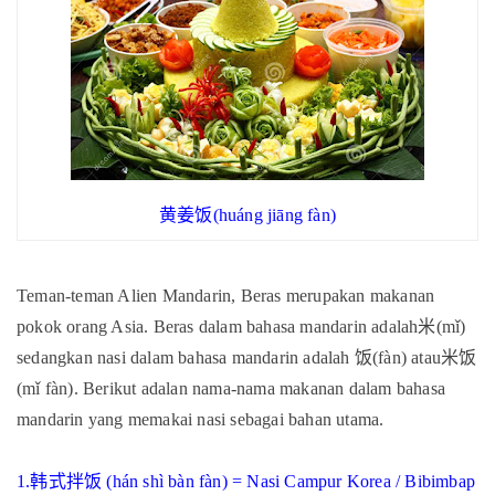
黄姜饭
(h
uáng jiāng fàn)
Teman-teman Alien Mandarin, Beras merupakan makanan
pokok orang Asia. Beras dalam bahasa mandarin adalah
米
(mǐ)
sedangkan nasi dalam bahasa mandarin adalah
饭
(
fàn) atau
米
饭
(mǐ fàn). Berikut adalan nama-nama makanan dalam bahasa
mandarin yang memakai nasi sebagai bahan utama.
1.
韩式拌饭
(hán shì bàn fàn) = Nasi Campur Korea / Bibimbap