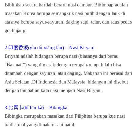
Bibimbap secara harfiah berarti nasi campur. Bibimbap adalah
masakan Korea berupa semangkuk nasi putih dengan lauk di
atasnya berupa sayur-sayuran, daging sapi, telur, dan saus pedas
gochujang.
2.
印度香饭
(yìn dù xiāng fàn) = Nasi Biryani
Briyani adalah hidangan berupa nasi (biasanya dari beras
"Basmati") yang dimasak dengan rempah-rempah lalu bisa
ditambah dengan sayuran, atau daging. Makanan ini berasal dari
Asia Selatan .Di Indonesia dan Malaysia, hidangan ini disebut
dengan tambahan kata nasi menjadi Nasi Biryani.
3.
比宾卡
(bǐ bīn kǎ) = Bibingka
Bibingka merupakan masakan dari Filiphina berupa kue nasi
tradisional yang dimakan saat natal.