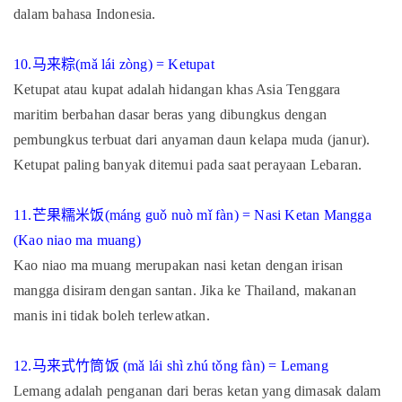
dalam bahasa Indonesia.
10.
马来粽
(mǎ lái zòng) = Ketupat
Ketupat atau kupat adalah hidangan khas Asia Tenggara
maritim berbahan dasar beras yang dibungkus dengan
pembungkus terbuat dari anyaman daun kelapa muda (janur).
Ketupat paling banyak ditemui pada saat perayaan Lebaran.
11.
芒果糯米饭
(máng guǒ nuò mǐ fàn) = Nasi Ketan Mangga
(Kao niao ma muang)
Kao niao ma muang merupakan nasi ketan dengan irisan
mangga disiram dengan santan. Jika ke Thailand, makanan
manis ini tidak boleh terlewatkan.
12.
马来式竹筒饭
(mǎ lái shì zhú tǒng fàn) = Lemang
Lemang adalah penganan dari beras ketan yang dimasak dalam