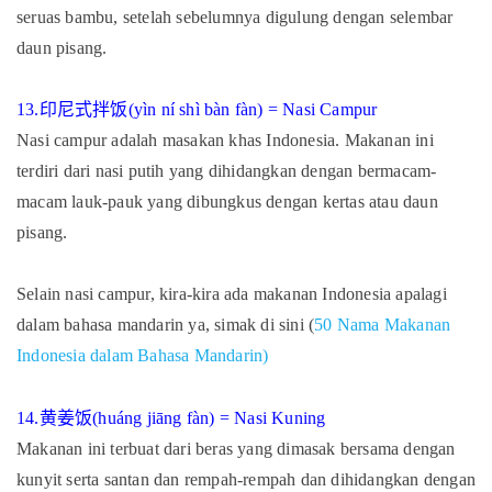
seruas bambu, setelah sebelumnya digulung dengan selembar
daun pisang.
13.
印尼式拌饭
(yìn ní shì bàn fàn) = Nasi Campur
Nasi campur adalah masakan khas Indonesia. Makanan ini
terdiri dari nasi putih yang dihidangkan dengan bermacam-
macam lauk-pauk yang dibungkus dengan kertas atau daun
pisang.
Selain nasi campur, kira-kira ada makanan Indonesia apalagi
dalam bahasa mandarin ya, simak di sini (
50 Nama Makanan
Indonesia dalam Bahasa Mandarin)
黄姜饭
14.
(h
uáng jiāng fàn) = Nasi Kuning
Makanan ini terbuat dari beras yang dimasak bersama dengan
kunyit serta santan dan rempah-rempah dan dihidangkan dengan