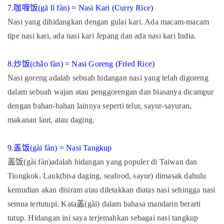
7.
咖喱饭
(gā lí fàn) = Nasi Kari (Curry Rice)
Nasi yang dihidangkan dengan gulai kari. Ada macam-macam
tipe nasi kari, ada nasi kari Jepang dan ada nasi kari India.
8.
炒饭
(chǎo fàn) = Nasi Goreng (Fried Rice)
Nasi goreng adalah sebuah hidangan nasi yang telah digoreng
dalam sebuah wajan atau penggorengan dan biasanya dicampur
dengan bahan-bahan lainnya seperti telur, sayur-sayuran,
makanan laut, atau daging.
9.
盖饭
(gài fàn) = Nasi Tangkup
盖饭
(gài fàn)adalah hidangan yang populer di Taiwan dan
Tiongkok. Lauk(bisa daging, seafood, sayur) dimasak dahulu
kemudian akan disiram atau diletakkan diatas nasi sehingga nasi
semua tertutupi. Kata
盖
(gài) dalam bahasa mandarin berarti
tutup. Hidangan ini saya terjemahkan sebagai nasi tangkup