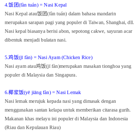
4.
饭团
(fàn tuán) = Nasi Kepal
Nasi Kepal atau
饭团
(fàn tuán) dalam bahasa mandarin
merupakan sarapan pagi yang populer di Taiwan, Shanghai, dll.
Nasi kepal biasanya berisi abon, sepotong cakwe, sayuran acar
dibentuk menjadi bulatan nasi.
5.
鸡饭
(jī fàn) = Nasi Ayam (Chicken Rice)
Nasi ayam atau
鸡饭
(jī fàn)merupakan masakan tionghoa yang
populer di Malaysia dan Singapura.
6.
椰浆饭
(yē jiāng fàn) = Nasi Lemak
Nasi lemak merujuk kepada nasi yang dimasak dengan
menggunakan santan kelapa untuk memberikan citarasa gurih.
Makanan khas melayu ini populer di Malaysia dan Indonesia
(Riau dan Kepulauan Riau)