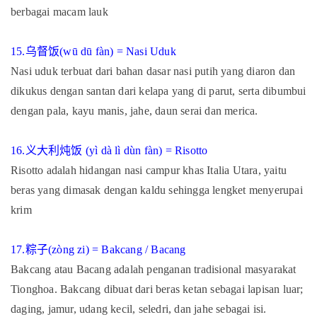
berbagai macam lauk
15.
乌督饭
(wū dū fàn) = Nasi Uduk
Nasi uduk terbuat dari bahan dasar nasi putih yang diaron dan
dikukus dengan santan dari kelapa yang di parut, serta dibumbui
dengan pala, kayu manis, jahe, daun serai dan merica.
16.
义大利炖饭
(yì dà lì dùn fàn) = Risotto
Risotto adalah hidangan nasi campur khas Italia Utara, yaitu
beras yang dimasak dengan kaldu sehingga lengket menyerupai
krim
17.
粽子
(zòng zi) = Bakcang / Bacang
Bakcang atau Bacang adalah penganan tradisional masyarakat
Tionghoa. Bakcang dibuat dari beras ketan sebagai lapisan luar;
daging, jamur, udang kecil, seledri, dan jahe sebagai isi.