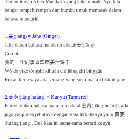
Teman-teman Alien Mandarin yang suka masak. Ayo kita
belajar rempah-rempah dan bumbu untuk memasak dalam
bahasa mandarin
1.
姜
(jiāng) = Jahe (Ginger)
Jahe dalam bahasa mandarin adalah
姜
(jiāng)
Contoh
我的一个同事喜欢吃姜汁饼干
Wǒ de yīgè tóngshì xǐhuān chī jiāng zhī bǐnggān
Rekan kerja saya ada seorang yang suka makan biskuit jahe
2.
姜黄
(jiāng huáng) = Kunyit (Turmeric)
Kunyit dalam bahasa mandarin adalah
姜黄
(jiāng huáng), ada
juga yang menyebutnya dengan kata terbaliknya yaitu
黄姜
(huáng jiāng). Dua kata ini sama-sama berarti kunyit