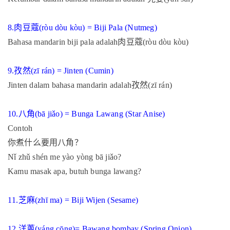
8.
肉豆蔻
(ròu dòu kòu) = Biji Pala (Nutmeg)
Bahasa mandarin biji pala adalah
肉豆蔻
(ròu dòu kòu)
9.
孜然
(zī rán) = Jinten (Cumin)
Jinten dalam bahasa mandarin adalah
孜然
(zī rán)
10.
八角
(bā jiǎo) = Bunga Lawang (Star Anise)
Contoh
你煮什么要用八角？
Nǐ zhǔ shén me yào yòng bā jiǎo?
Kamu masak apa, butuh bunga lawang?
11.
芝麻
(zhī ma) = Biji Wijen (Sesame)
12.
洋蔥
(yáng cōng)= Bawang bombay (Spring Onion)