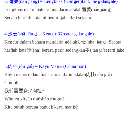
3.
南姜
(nán jiāng) = Lengkuas ( Gingerplant, the galangale)
Lengkuas dalam bahasa mandarin adalah
南姜
(nán jiāng).
Secara harfiah kata ini berarti jahe dari selatan.
4.
沙姜
(shā jiāng) = Kencur (Greater galangale)
Kencur dalam bahasa mandarin adalah
沙姜
(shā jiāng). Secara
harfiah kata
沙
(shā) berarti pasir sedangkan
姜
(jiāng) berarti jahe.
5.
肉桂
(ròu guì) = Kayu Manis (Cinnamon)
Kayu manis dalam bahasa mandarin adalah
肉桂
(ròu guì)
Contoh
我们需要多少肉桂？
Wǒmen xūyào duōshǎo ròuguì?
Kita butuh berapa banyak kayu manis?