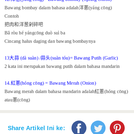
Bawang bombay dalam bahasa adalah
洋蔥
(yáng cōng)
Contoh
把肉和洋葱剁碎吧
Bǎ ròu hé yángcōng duò suì ba
Cincang halus daging dan bawang bombaynya
13
大蒜
(dà suàn) /
蒜头
(suàn tóu)= Bawang Putih
(Garlic)
2 kata ini merupakan bawang putih dalam bahasa mandarin
14.
紅蔥
(hóng cōng) = Bawang Merah (Onion)
Bawang merah dalam bahasa mandarin adalah
紅蔥
(hóng cōng)
atau
蔥
(cōng)
Share Artikel Ini ke: