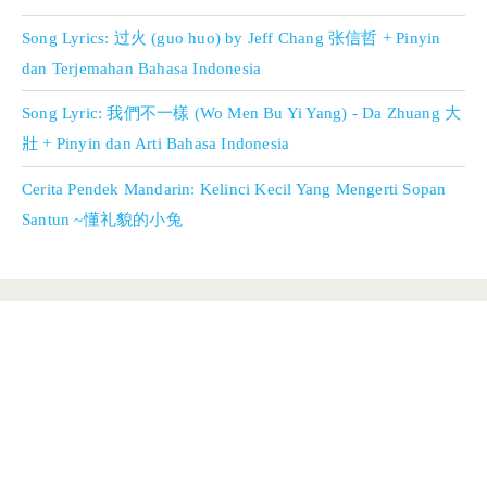
Song Lyrics: 过火 (guo huo) by Jeff Chang 张信哲 + Pinyin
dan Terjemahan Bahasa Indonesia
Song Lyric: 我們不一樣 (Wo Men Bu Yi Yang) - Da Zhuang 大
壯 + Pinyin dan Arti Bahasa Indonesia
Cerita Pendek Mandarin: Kelinci Kecil Yang Mengerti Sopan
Santun ~懂礼貌的小兔