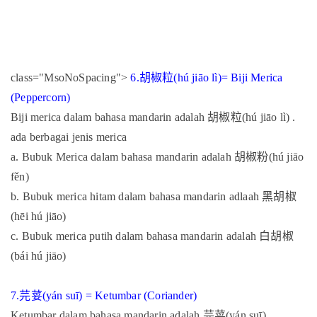
class="MsoNoSpacing">
6.
胡椒粒
(h
ú jiāo lì)= Biji Merica
(Peppercorn)
Biji merica dalam bahasa mandarin adalah
胡椒粒
(h
ú jiāo lì) .
ada berbagai jenis merica
a.
Bubuk Merica dalam bahasa mandarin adalah
胡椒粉
(hú jiāo
fěn)
b. Bubuk merica hitam dalam bahasa mandarin adlaah
黑胡椒
(hēi hú jiāo)
c. Bubuk merica putih dalam bahasa mandarin adalah
白胡椒
(bái hú jiāo)
7.
芫荽
(yán suī) = Ketumbar (Coriander)
Ketumbar dalam bahasa mandarin adalah
芫荽
(yán suī)