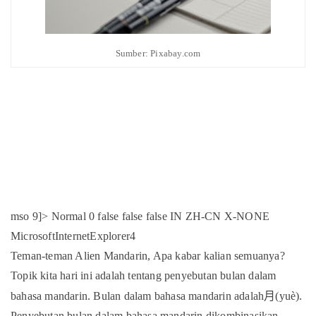
Sumber: Pixabay.com
mso 9]>
Normal
0
false
false
false
IN
ZH-CN
X-NONE
MicrosoftInternetExplorer4
Teman-teman Alien Mandarin, Apa kabar kalian semuanya?
Topik kita hari ini adalah tentang penyebutan bulan dalam
月
bahasa mandarin. Bulan dalam bahasa mandarin adalah
(yuè).
Penyebutan bulan dalam bahasa mandarin dikombinasikan