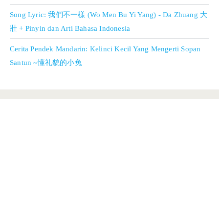
Song Lyric: 我們不一樣 (Wo Men Bu Yi Yang) - Da Zhuang 大
壯 + Pinyin dan Arti Bahasa Indonesia
Cerita Pendek Mandarin: Kelinci Kecil Yang Mengerti Sopan
Santun ~懂礼貌的小兔