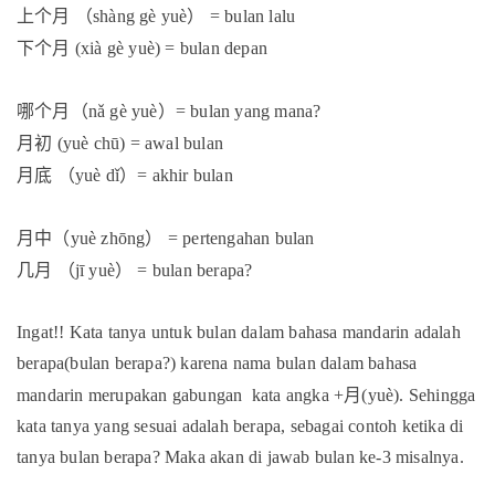
上个月
（
）
shàng gè yuè
= bulan lalu
下个月
(xià gè yuè) = bulan depan
哪个月（
）
nǎ gè yuè
= bulan yang mana?
月初
(yuè chū) = awal bulan
月底
（
）
yuè dǐ
= akhir bulan
月中（
）
yuè zhōng
= pertengahan bulan
几月
（
）
jī yuè
= bulan berapa?
Ingat!! Kata tanya untuk bulan dalam bahasa mandarin adalah
berapa(bulan berapa?) karena nama bulan dalam bahasa
月
mandarin merupakan gabungan kata angka +
(yuè). Sehingga
kata tanya yang sesuai adalah berapa, sebagai contoh ketika di
tanya bulan berapa? Maka akan di jawab bulan ke-3 misalnya.