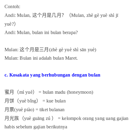
Contoh:
这个月是几月？（
Andi: Mulan,
Mulan, zhè gè yuè shì jī
）
yuè?
Andi: Mulan, bulan ini bulan berapa?
这个月是三月
Mulan:
(zhè gè yuè shì sān yuè)
Mulan: Bulan ini adalah bulan Maret.
c. Kosakata yang berhubungan dengan bulan
蜜月（
）
mì yuè
= bulan madu (honeymoon)
月饼（
）
yuè bǐng
= kue bulan
月票
(yuè piào) = tiket bulanan
月光族（
）
yuè guāng zú
= kelompok orang yang uang gajian
habis sebelum gajian berikutnya