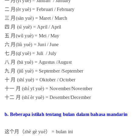
一
月
(yī yuè) = Januari / January
二
月
(èr yuè) = Februari / February
三
月
(sān yuè) = Maret / March
四
月
(sì yuè) = April / April
五
月
(wǔ yuè) = Mei / May
六
月
(liù yuè) = Juni / June
七
月
(qī yuè) = Juli / July
八
月
(bā yuè) = Agustus /August
九
月
(jiǔ yuè) = September /September
十
月
(shí yuè) = Oktober / October
十一
月
(shí yī yuè) = November/November
十二
月
(shí èr yuè) = Desember/December
b.
Beberapa istilah tentang bulan dalam bahasa mandarin
这个月（
）
zhè gè yuè
= bulan ini