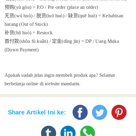
预购
(yù gòu) = P.O / Pre order (place an order)
无货
(wú huò) /
脱货
(tuō huò) /
缺货
(quē huò) = Kehabisan
barang (Out of Stock)
补货
(bǔ huò) = Restock
首付款
(shǒu fù kuǎn) /
定金
(dìng jīn) = DP / Uang Muka
(Down Payment)
Apakah sudah jelas ingin membeli produk apa? Selamat
berbelanja online di website mandarin.
Share Artikel Ini ke: