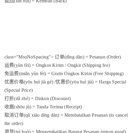
返回
(
făn huí) = Kembali (Back)
class="MsoNoSpacing">
订单
(dìng dān) = Pesanan (Order)
运费
(yùn fèi) = Ongkos Kirim / Ongkir (Shipping fee)
免运费
(miǎn yùn fèi) = Gratis Ongkos Kirim (Free Shipping)
优惠价格
(yōu huì jià gé) /
优惠价
(
yōu huì jià) = Harga Special
(Special Price)
打折
(dǎ zhé) = Diskon (Discount)
收据
(shōu jù) = Tanda Terima (Receipt)
取消订单
(qǔ xiāo dìng dān) = Membatalkan Pesanan (to cancel
the order)
退货
(tuì huò) = Mengembalikan Barang Pesanan (return good)