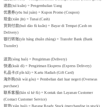
退款
(tuì kuǎn) = Pengembalian Uang
优惠券
(yōu huì juàn) = Kupon Promo (Coupon)
现金
(xiàn jīn) = Tunai (Cash)
货到付款
(huò dào fù kuǎn) = Bayar di Tempat (Cash on
Delivery)
银行转账
(yín háng zhuǎn zhàng) = Transfer Bank (Bank
Transfer)
送货
(sòng huò) = Pengiriman (Delivery)
快递
(kuài dì) = Pengiriman Ekspress (Express Delivery)
礼品卡
(lǐ pǐn kǎ) = Kartu Hadiah (Gift Card)
海外购
(hǎi wài gòu) = Pembelian dari luar negeri (Overseas
purchase)
联系客服
(lián xì kè fù) = Kontak dan Layanan Customer
(Contact Customer Service)
现货
(xiàn huò) = Barang Ready Stock (merchandise in stock)