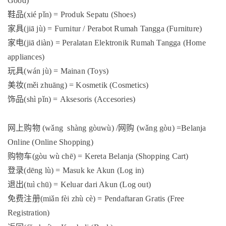
Good)
鞋品
(xié pǐn) = Produk Sepatu (Shoes)
家具
(jiā jù) = Furnitur / Perabot Rumah Tangga (Furniture)
家电
(jiā diàn) = Peralatan Elektronik Rumah Tangga (Home
appliances)
玩具
(wán jù) = Mainan (Toys)
美妆
(měi zhuāng) = Kosmetik (Cosmetics)
饰品
(shì pǐn) = Aksesoris (Accesories)
物
网上购
(
wǎng
shàng gòuwù) /
网购
(wǎng gòu) =Belanja
Online (Online Shopping)
购物车
(gòu wù chē) = Kereta Belanja (Shopping Cart)
登录
(dēng lù) = Masuk ke Akun (Log in)
退出
(tuì chū) = Keluar dari Akun (Log out)
免费注册
(miǎn fèi zhù cè) = Pendaftaran Gratis (Free
Registration)